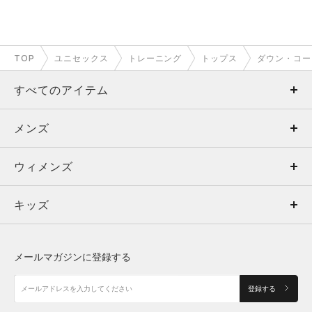
TOP
ユニセックス
トレーニング
トップス
ダウン・コー
すべてのアイテム
メンズ
メンズ
ウィメンズ
トップス
ウィメンズ
キッズ
トップス
ボトムス
キッズ
トップス
ボトムス
シューズ
シューズ
メールマガジンに登録する
ボトムス
シューズ
アクセサリー
アクセサリー
登録する