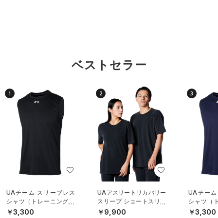
ベストセラー
1
2
3
UAチーム スリーブレス
UAアスリートリカバリー
UAチーム
シャツ（トレーニング/U
スリープ ショートスリー
シャツ（ト
NISEX）
ブ シャツ（ライフスタイ
NISEX）
￥3,300
￥9,900
￥3,300