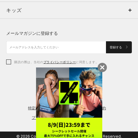
キッズ
トップス
ボトムス
キッズ
トップス
ボトムス
シューズ
シューズ
メールマガジンに登録する
ボトムス
シューズ
アクセサリー
アクセサリー
登録する
シューズ
アクセサリー
購読の際は、当社の
プライバシーポリシー
に同意します。
アクセサリー
スポーツブラ
レギンス＆タイツ
特定商取引法に基づく通販の表記
会員規約
プライバシーポリシー
© 2026 Copyright DOME Corporation. All Rights Reserved.