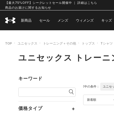
【最大75%OFF】シークレットセール開催中 ｜ 詳細はこちら
商品のお届けに関するお知らせ
新商品
セール
メンズ
ウィメンズ
キッズ
TOP
ユニセックス
トレーニング＋その他
トップス
Tシャツ
ユニセックス トレーニ
キーワード
選択中の条件：
ユニセ
新着順
価格タイプ