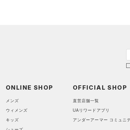
（5）
ロングTシャツ
（5）
パーカー&トレーナー
（8）
ジャケット
（10）
ジャージ
（0）
ベスト
（1）
ダウン・コート
（0）
スポーツブラ
（0）
セットアップ
（0）
スイムウェア
ONLINE SHOP
OFFICIAL SHOP
ボトムス
メンズ
直営店舗一覧
アクセサリー
すべてのボトムス
シューズ
ウィメンズ
UAリワードアプリ
すべてのアクセサリー
（0）
レギンス&タイツ
キッズ
アンダーアーマー コミュニ
すべてのシューズ
（23）
バックパック
（6）
ショートパンツ
サイズ
シューズ
（4）
スポーツシューズ
ショルダー＆トートバッグ