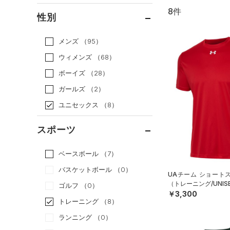
8件
通常価格
（8）
性別
セール
（0）
メンズ
（95）
ウィメンズ
（68）
ボーイズ
（28）
ガールズ
（2）
ユニセックス
（8）
スポーツ
ベースボール
（7）
バスケットボール
（0）
UAチーム ショート
（トレーニング/UNIS
ゴルフ
（0）
￥3,300
トレーニング
（8）
ランニング
（0）