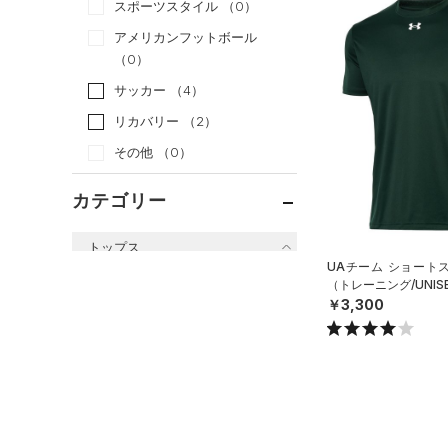
スポーツスタイル
（0）
アメリカンフットボール
（0）
サッカー
（4）
リカバリー
（2）
その他
（0）
カテゴリー
トップス
UAチーム ショート
すべてのトップス
（トレーニング/UNIS
￥3,300
（0）
ベースレイヤー
（8）
Tシャツ
（3）
タンクトップ
（6）
ポロシャツ