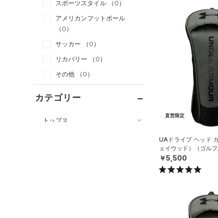
スポーツスタイル
（0）
アメリカンフットボール
（0）
サッカー
（0）
リカバリー
（0）
その他
（0）
カテゴリー
直営限定
トップス
ボトムス
すべてのトップス
UAドライブ ヘッド 
ェイウッド）（ゴルフ/U
アクセサリー
すべてのボトムス
（0）
ベースレイヤー
￥5,500
すべてのアクセサリー
（0）
レギンス&タイツ
（0）
Tシャツ
（0）
バックパック
（0）
ショートパンツ
（0）
タンクトップ
ショルダー＆トートバッグ
（0）
パンツ(ロングパンツ)
（0）
ポロシャツ
（6）
（0）