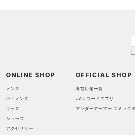
（0）
ボール
（0）
イヤホン＆ヘッドホン
（0）
ウォーターボトル
（11）
その他
シューズ
すべてのシューズ
サイズ
（0）
スポーツシューズ
ONLINE SHOP
OFFICIAL SHOP
ONESIZE
カラー
（0）
スパイク
メンズ
直営店舗一覧
スポーツスタイルシューズ
（0）
ウィメンズ
UAリワードアプリ
価格
ブラック
ホワイト
ブラウン
グリーン
キッズ
アンダーアーマー コミュニ
（0）
サンダル
テクノロジー
シューズ
～
円
円
ブルー
パープル
レッド
イエロー
アクセサリー
FLOW(フロー)
（0）
在庫