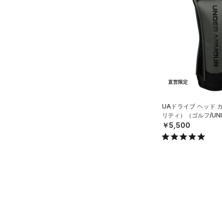
スウェット＆フリース
（0）
ロングTシャツ
（2）
サックパック
（0）
アンダーウェア
（0）
パーカー&トレーナー
（0）
ウェストバッグ
（0）
スカート
（0）
ジャケット
（0）
ダッフルバッグ
（0）
スイムウェア
（0）
ジャージ
（1）
キャップ＆ビーニー
（0）
ベスト
（0）
ベルト
直営限定
（0）
ダウン・コート
（0）
グローブ・手袋
（0）
スポーツブラ
UAドライブ ヘッド 
（0）
アイウェア
リティ）（ゴルフ/UNI
（0）
セットアップ
リストバンド＆ヘッドバンド
￥5,500
（0）
（0）
スイムウェア
（0）
スポーツマスク
（0）
ソックス
（0）
ネックウォーマー
（0）
スリーブ
（0）
タオル