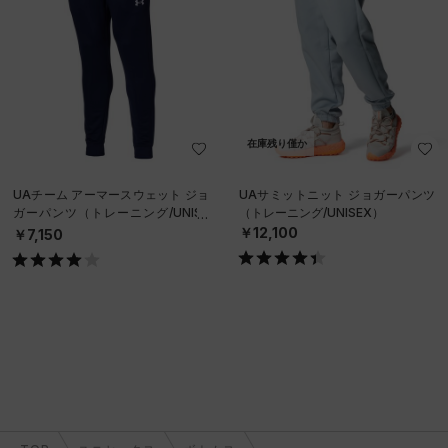
在庫残り僅か
UAチーム アーマースウェット ジョ
UAサミットニット ジョガーパンツ
ガーパンツ（トレーニング/UNISE
（トレーニング/UNISEX）
X）
￥12,100
￥7,150