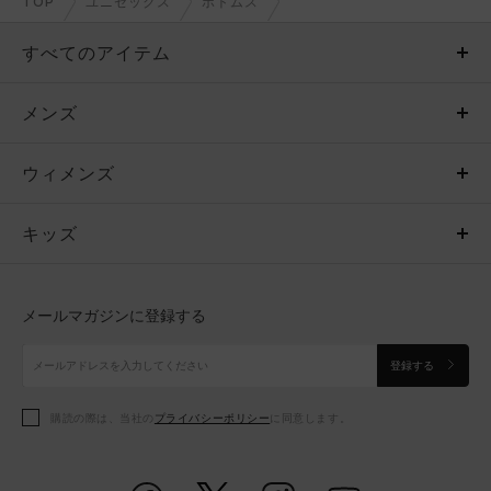
TOP
ユニセックス
ボトムス
すべてのアイテム
メンズ
メンズ
ウィメンズ
トップス
ウィメンズ
キッズ
トップス
ボトムス
キッズ
トップス
ボトムス
シューズ
シューズ
メールマガジンに登録する
ボトムス
シューズ
アクセサリー
アクセサリー
登録する
シューズ
アクセサリー
購読の際は、当社の
プライバシーポリシー
に同意します。
アクセサリー
スポーツブラ