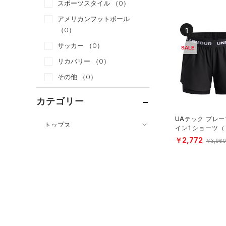
スポーツスタイル
（0）
アメリカンフットボール
1
（0）
サッカー
（0）
SALE
リカバリー
（0）
その他
（0）
カテゴリー
UAテック プレー
トップス
イン1 ショーツ
ング/GIRLS）
ボトムス
￥2,772
￥3,960
すべてのトップス
すべてのボトムス
（0）
ベースレイヤー
（2）
レギンス&タイツ
（2）
Tシャツ
（3）
ショートパンツ
（0）
タンクトップ
（0）
パンツ(ロングパンツ)
（0）
ポロシャツ
（0）