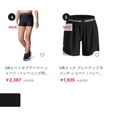
4
5
SALE
SALE
UAヒートギアアーマー シ
UAテック プレーアップ 5
ョーツ（トレーニング/GIR
インチ ショーツ（トレーニ
LS）
ング/GIRLS）
￥2,387
￥1,925
￥3,410
￥2,750