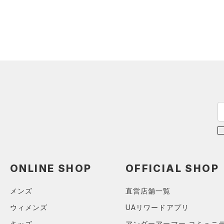
スウェット＆フリース
（0）
ロングTシャツ
（0）
アンダーウェア
（0）
パーカー&トレーナー
（0）
スカート
（0）
ジャケット
（0）
スイムウェア
（0）
ジャージ
（0）
ベスト
アクセサリー
シューズ
（0）
ダウン・コート
すべてのアクセサリー
（2）
スポーツブラ
すべてのシューズ
（0）
バックパック
サイズ
（0）
（0）
セットアップ
スポーツシューズ
ショルダー＆トートバッグ
（0）
カテゴリーを選択してください。
カラー
（0）
（0）
スイムウェア
スパイク
（0）
サックパック
スポーツスタイルシューズ
（0）
価格
（0）
ONLINE SHOP
OFFICIAL SHOP
ウェストバッグ
ブラック
ホワイト
ブラウン
グリーン
（0）
サンダル
（0）
ダッフルバッグ
メンズ
直営店舗一覧
テクノロジー
（0）
キャップ＆ビーニー
～
円
円
ウィメンズ
UAリワードアプリ
ブルー
パープル
レッド
イエロー
（0）
FLOW(フロー)
（0）
ベルト
在庫
キッズ
アンダーアーマー コミュニ