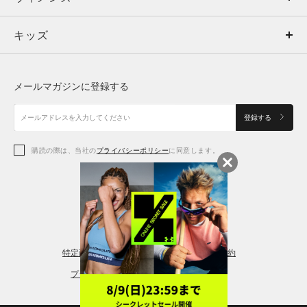
キッズ
トップス
ボトムス
キッズ
トップス
ボトムス
シューズ
シューズ
メールマガジンに登録する
ボトムス
シューズ
アクセサリー
アクセサリー
登録する
シューズ
アクセサリー
購読の際は、当社の
プライバシーポリシー
に同意します。
アクセサリー
スポーツブラ
レギンス＆タイツ
特定商取引法に基づく通販の表記
会員規約
プライバシーポリシー