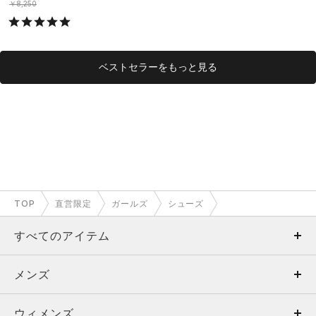
￥8,250
ベストセラーをもっと見る
TOP
直営限定
ガールズ
シューズ
すべてのアイテム
メンズ
メンズ
ウィメンズ
トップス
ウィメンズ