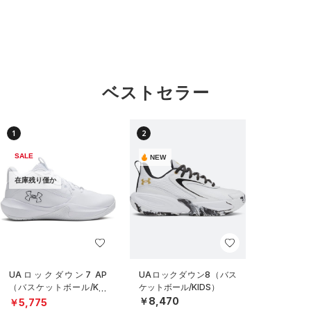
ベストセラー
1
2
SALE
NEW
在庫残り僅か
UAロックダウン7 AP
UAロックダウン8（バス
（バスケットボール/KID
ケットボール/KIDS）
S）
￥8,470
￥5,775