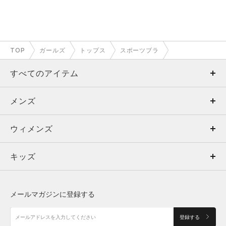
TOP
ガールズ
トップス
スポーツブラ
すべてのアイテム
メンズ
メンズ
ウィメンズ
トップス
ウィメンズ
キッズ
トップス
ボトムス
キッズ
トップス
ボトムス
シューズ
シューズ
メールマガジンに登録する
ボトムス
シューズ
アクセサリー
アクセサリー
登録する