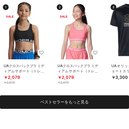
1
2
3
SALE
SALE
UAクロスバックブラ ミデ
UAクロスバックブラ ミデ
UAオリッ
ィアムサポート（トレー
ィアムサポート（トレー
ョートスリ
ニング/GIRLS）
ニング/GIRLS）
〈オリっこ
￥2,079
￥2,079
￥3,300
（ベースボー
￥2,970
￥2,970
ベストセラーをもっと見る