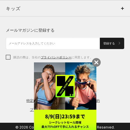
キッズ
トップス
ボトムス
キッズ
トップス
ボトムス
シューズ
シューズ
メールマガジンに登録する
ボトムス
シューズ
アクセサリー
アクセサリー
登録する
シューズ
アクセサリー
購読の際は、当社の
プライバシーポリシー
に同意します。
アクセサリー
スポーツブラ
レギンス＆タイツ
特定商取引法に基づく通販の表記
会員規約
プライバシーポリシー
© 2026 Copyright DOME Corporation. All Rights Reserved.