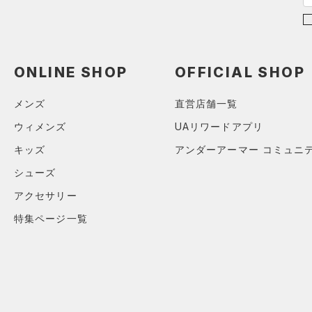
（0）
パンツ(ロングパンツ)
（0）
YS(130cm)
カラー
（0）
スパイク
（0）
スウェット＆フリース
YM(140cm)
（0）
サックパック
スポーツスタイルシューズ
（0）
アンダーウェア
YL(150cm)
（0）
価格
（0）
ウェストバッグ
ONLINE SHOP
OFFICIAL SHOP
（0）
ブラック
スカート
ホワイト
ブラウン
グリーン
YXL(160cm)
（0）
サンダル
（0）
ダッフルバッグ
（2）
テクノロジー
XS
スイムウェア
メンズ
直営店舗一覧
（3）
キャップ＆ビーニー
～
円
円
S
ブルー
パープル
レッド
イエロー
ウィメンズ
UAリワードアプリ
（0）
FLOW(フロー)
（0）
ベルト
在庫
M
キッズ
アンダーアーマー コミュニ
HOVR(ホバー)
（0）
（0）
グローブ・手袋
L
オレンジ
その他
シューズ
在庫あり
CHARGED(チャージド)
（0）
限定
（0）
アイウェア
XL
アクセサリー
MICRO G(マイクロＧ)
（0）
リストバンド＆ヘッドバンド
2XL
直営限定
（0）
コレクション
（0）
特集ページ一覧
TRIBASE(トライベース)
4
公式サイト限定
（0）
（0）
（0）
スポーツマスク
5
プロジェクトロック
（0）
在庫残りわずか
（0）
RUSH(ラッシュ)
（0）
（2）
ソックス
6
ステフィン・カリー
（0）
ISO-CHILL(アイソチル)
（0）
（0）
ネックウォーマー
アジア限定
（0）
Tech(テック)
（0）
（0）