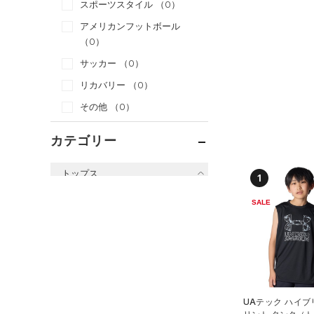
スポーツスタイル
（0）
アメリカンフットボール
（0）
サッカー
（0）
リカバリー
（0）
その他
（0）
カテゴリー
トップス
1
すべてのトップス
SALE
（5）
ベースレイヤー
（28）
Tシャツ
（2）
タンクトップ
（0）
ポロシャツ
UAテック ハイブ