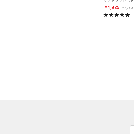
リント タンク（
（4）
ロングTシャツ
グ/BOYS）
￥1,925
￥2,750
（1）
パーカー&トレーナー
（0）
ジャケット
（0）
ジャージ
（0）
ベスト
（0）
ダウン・コート
（0）
スポーツブラ
（3）
セットアップ
（2）
スイムウェア
ボトムス
アクセサリー
すべてのボトムス
シューズ
すべてのアクセサリー
（2）
レギンス&タイツ
すべてのシューズ
（0）
バックパック
（12）
ショートパンツ
サイズ
（0）
スポーツシューズ
ショルダー＆トートバッグ