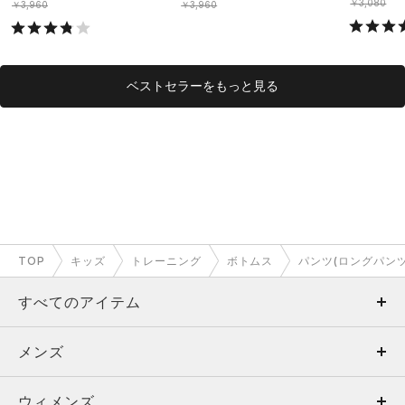
￥3,080
￥3,960
￥3,960
ベストセラーをもっと見る
TOP
キッズ
トレーニング
ボトムス
パンツ(ロングパンツ
すべてのアイテム
メンズ
メンズ
ウィメンズ
トップス
ウィメンズ