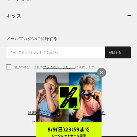
キッズ
トップス
ボトムス
キッズ
トップス
ボトムス
シューズ
シューズ
メールマガジンに登録する
ボトムス
シューズ
アクセサリー
アクセサリー
登録する
シューズ
アクセサリー
購読の際は、当社の
プライバシーポリシー
に同意します。
アクセサリー
スポーツブラ
レギンス＆タイツ
特定商取引法に基づく通販の表記
会員規約
プライバシーポリシー