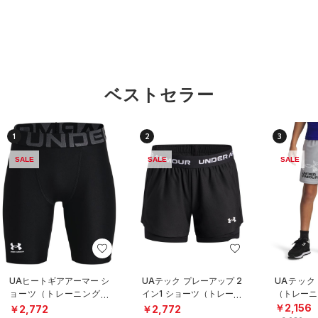
ベストセラー
1
2
3
SALE
SALE
SALE
UAヒートギアアーマー シ
UAテック プレーアップ 2
UAテック
ョーツ（トレーニング/B
イン1 ショーツ（トレーニ
（トレーニ
OYS）
ング/GIRLS）
￥2,156
￥2,772
￥2,772