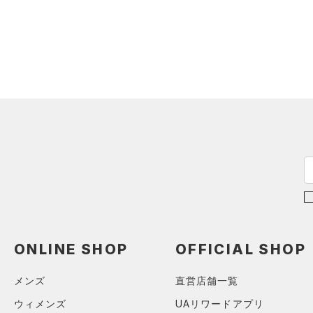
（0）
ロングTシャツ
（0）
パーカー&トレーナー
（0）
ジャケット
（0）
ジャージ
（0）
ベスト
（0）
ダウン・コート
（0）
スポーツブラ
（0）
セットアップ
（0）
スイムウェア
ボトムス
アクセサリー
ONLINE SHOP
OFFICIAL SHOP
すべてのボトムス
シューズ
すべてのアクセサリー
（0）
レギンス&タイツ
メンズ
直営店舗一覧
すべてのシューズ
（0）
バックパック
（0）
ショートパンツ
サイズ
ウィメンズ
UAリワードアプリ
（0）
スポーツシューズ
ショルダー＆トートバッグ