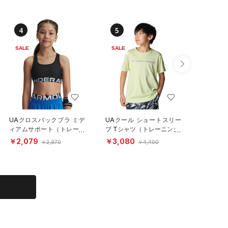
4
5
6
SALE
SALE
SALE
UAクロスバックブラ ミデ
UAクール ショートスリー
UAテック
ィアムサポート（トレーニ
ブ Tシャツ（トレーニング/
ーブTシ
ング/GIRLS）
BOYS）
グ/KIDS
￥2,079
￥3,080
￥1,92
￥2,970
￥4,400