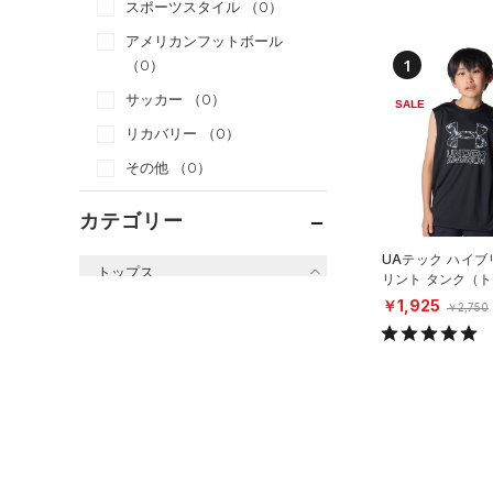
スポーツスタイル
（0）
アメリカンフットボール
1
（0）
サッカー
（0）
SALE
リカバリー
（0）
その他
（0）
カテゴリー
UAテック ハイブ
トップス
リント タンク（
グ/BOYS）
￥1,925
￥2,750
すべてのトップス
（0）
ベースレイヤー
（0）
Tシャツ
（0）
タンクトップ
（0）
ポロシャツ