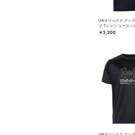
（0）
パンツ(ロングパンツ)
（0）
YXS(120cm)
カラー
（2）
スパイク
（0）
スウェット＆フリース
YS(130cm)
（0）
サックパック
スポーツスタイルシューズ
UAオリックス テッ
（0）
アンダーウェア
YM(140cm)
（0）
価格
ブ Tシャツ ユース
（0）
ウェストバッグ
ボール/BOYS）
（0）
￥3,300
ブラック
スカート
ホワイト
ブラウン
グリーン
YL(150cm)
（0）
サンダル
（0）
ダッフルバッグ
（0）
テクノロジー
YXL(160cm)
スイムウェア
（0）
キャップ＆ビーニー
～
円
円
XS
ブルー
パープル
レッド
イエロー
（0）
FLOW(フロー)
（0）
ベルト
在庫
S
HOVR(ホバー)
（0）
（5）
グローブ・手袋
M
オレンジ
その他
在庫あり
CHARGED(チャージド)
（0）
限定
（0）
アイウェア
L
MICRO G(マイクロＧ)
（0）
リストバンド＆ヘッドバンド
XL
直営限定
（0）
コレクション
（0）
TRIBASE(トライベース)
2XL
公式サイト限定
（0）
（0）
（0）
スポーツマスク
3XL
プロジェクトロック
（0）
在庫残りわずか
（0）
RUSH(ラッシュ)
（0）
（0）
ソックス
4XL
ステフィン・カリー
（0）
ISO-CHILL(アイソチル)
（0）
5XL
（0）
ネックウォーマー
アジア限定
（0）
Tech(テック)
（0）
6XL
UAオリックス テッ
（0）