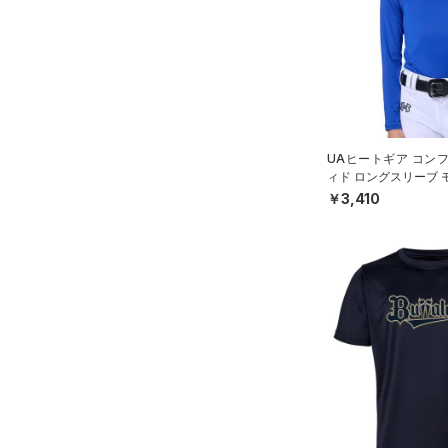
（0）
ロングTシャツ
（0）
パーカー&トレーナー
（0）
ジャケット
（0）
ジャージ
（0）
ベスト
UAヒートギア コン
（0）
ダウン・コート
ィド ロングスリーブ 
ツ（ベースボール/BO
￥3,410
（0）
スポーツブラ
（0）
セットアップ
（0）
スイムウェア
ボトムス
アクセサリー
すべてのボトムス
シューズ
すべてのアクセサリー
（1）
レギンス&タイツ
すべてのシューズ
（1）
バックパック
（0）
ショートパンツ
サイズ
（0）
スポーツシューズ
ショルダー＆トートバッグ