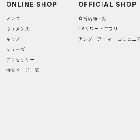
ONLINE SHOP
OFFICIAL SHOP
S(D-DD)
M(A-C)
メンズ
直営店舗一覧
M(D-DD)
ウィメンズ
UAリワードアプリ
L(A-C)
キッズ
アンダーアーマー コミュニ
L(D-DD)
シューズ
XL(A-C)
アクセサリー
XL(D-DD)
特集ページ一覧