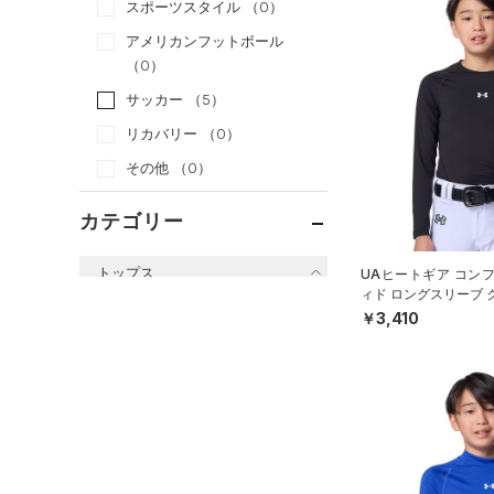
スポーツスタイル
（0）
アメリカンフットボール
（0）
サッカー
（5）
リカバリー
（0）
その他
（0）
カテゴリー
トップス
UAヒートギア コン
ィド ロングスリーブ 
すべてのトップス
ツ（ベースボール/BO
￥3,410
（12）
ベースレイヤー
（5）
Tシャツ
（0）
タンクトップ
（0）
ポロシャツ