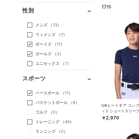
17件
通常価格
（17）
性別
セール
（0）
メンズ
（73）
ウィメンズ
（7）
ボーイズ
（17）
ガールズ
（3）
ユニセックス
（7）
スポーツ
ベースボール
（17）
バスケットボール
（8）
UAヒートギア コン
ィド ショートスリーブ
ゴルフ
（0）
ャツ（ベースボール/B
￥2,970
トレーニング
（49）
ランニング
（0）