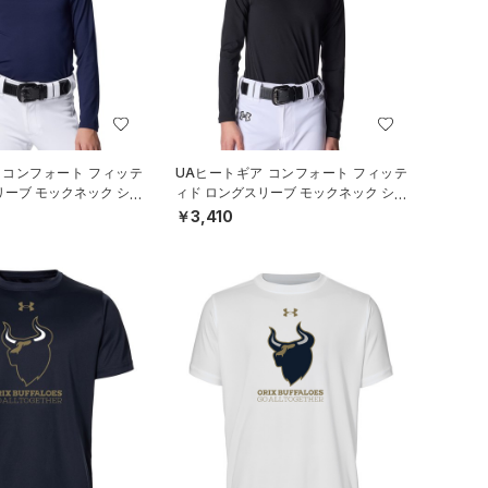
 コンフォート フィッテ
UAヒートギア コンフォート フィッテ
リーブ モックネック シャ
ィド ロングスリーブ モックネック シャ
ル/BOYS）
ツ（ベースボール/BOYS）
￥3,410