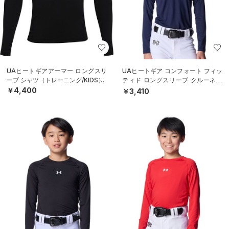
UAヒートギアアーマー ロングスリ
UAヒートギア コンフォート フィッ
ーブ シャツ（トレーニング/KIDS）
ティド ロングスリーブ クルーネッ
ク シャツ（ベースボール/BOYS）
￥4,400
￥3,410