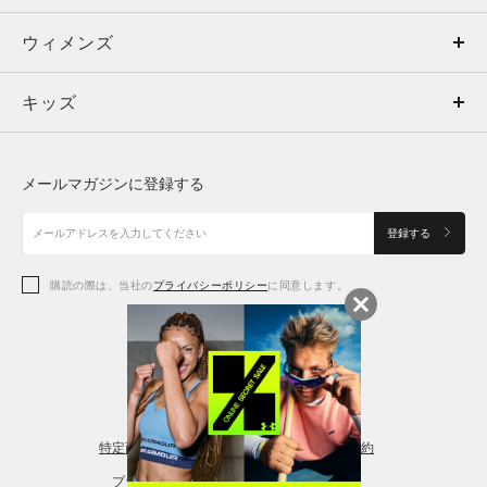
ウィメンズ
トップス
ウィメンズ
キッズ
トップス
ボトムス
キッズ
トップス
ボトムス
シューズ
シューズ
メールマガジンに登録する
ボトムス
シューズ
アクセサリー
アクセサリー
登録する
シューズ
アクセサリー
購読の際は、当社の
プライバシーポリシー
に同意します。
アクセサリー
スポーツブラ
レギンス＆タイツ
特定商取引法に基づく通販の表記
会員規約
プライバシーポリシー