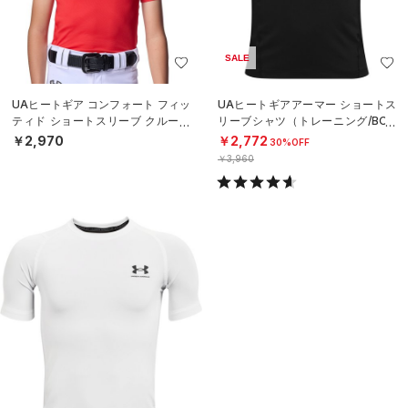
SALE
UAヒートギア コンフォート フィッ
UAヒートギアアーマー ショートス
ティド ショートスリーブ クルーネ
リーブシャツ（トレーニング/BOY
ック シャツ（ベースボール/BOY
S）
￥2,970
￥2,772
30%OFF
S）
￥3,960