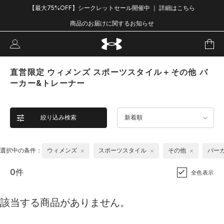
【最大75%OFF】シークレットセール開催中 ｜ 詳細はこちら
商品のお届けに関するお知らせ
直営限定 ウィメンズ スポーツスタイル＋その他 パ
ーカー&トレーナー
絞り込み検索
新着順
選択中の条件：
ウィメンズ
スポーツスタイル
その他
パー
0件
全色表示
該当する商品がありません。