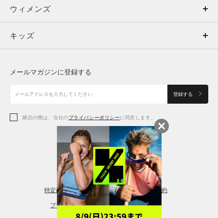
ウィメンズ
トップス
ウィメンズ
キッズ
トップス
ボトムス
キッズ
トップス
ボトムス
シューズ
シューズ
メールマガジンに登録する
ボトムス
シューズ
アクセサリー
アクセサリー
登録する
シューズ
アクセサリー
購読の際は、当社の
プライバシーポリシー
に同意します。
アクセサリー
スポーツブラ
レギンス＆タイツ
特定商取引法に基づく通販の表記
会員規約
プライバシーポリシー