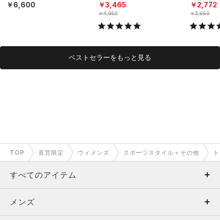
ニング/WOMEN）
N）
N）
￥6,600
￥3,465
￥2,772
￥4,950
￥3,960
ベストセラーをもっと見る
TOP
直営限定
ウィメンズ
スポーツスタイル＋その他
ト
すべてのアイテム
メンズ
メンズ