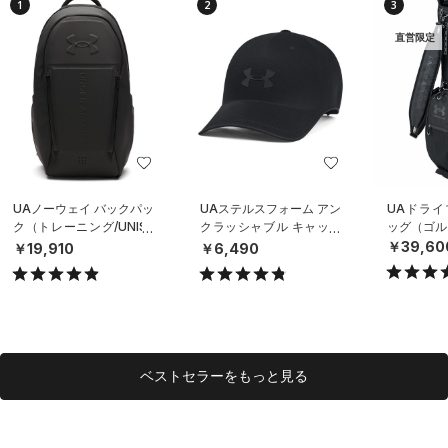
1
2
3
直営限定
UAノーウェイ バックパッ
UAステルスフォーム アン
UAドライ
ク（トレーニング/UNISE
クラッシャブル キャップ
ッグ（ゴルフ
X）
（ライフスタイル/UNISE
￥39,60
￥19,910
￥6,490
X）
ベストセラーをもっと見る