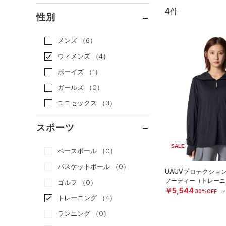
4件
通常価格
（3）
性別
セール
（1）
メンズ
（6）
ウィメンズ
（4）
ボーイズ
（1）
ガールズ
（0）
ユニセックス
（3）
スポーツ
SALE
ベースボール
（0）
バスケットボール
（0）
UAUVプロテクショ
フーディー（トレーニン
ゴルフ
（0）
￥5,544
30%OFF
￥
トレーニング
（4）
ランニング
（0）