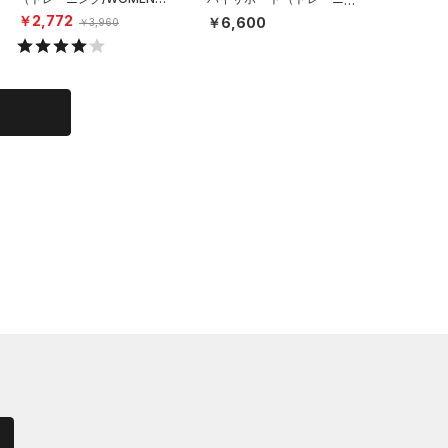
グ/WOMEN）
￥2,772
￥2,77
￥6,600
￥3,960