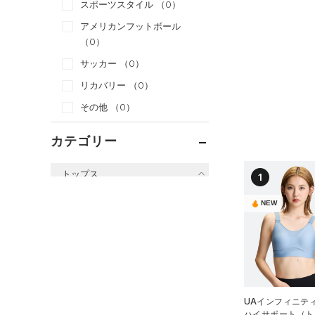
スポーツスタイル
（0）
アメリカンフットボール
（0）
サッカー
（0）
リカバリー
（0）
その他
（0）
カテゴリー
トップス
1
すべてのトップス
NEW
（10）
ベースレイヤー
（24）
Tシャツ
（5）
タンクトップ
（2）
ポロシャツ
UAインフィニティ
ハイサポート（ト