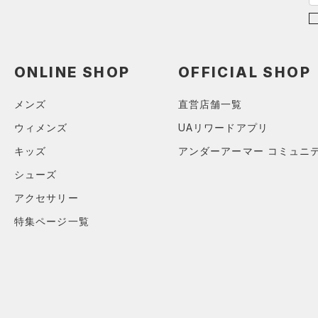
（14）
パンツ(ロングパンツ)
（2）
YXS(120cm)
カラー
（0）
スパイク
（2）
スウェット＆フリース
YS(130cm)
（4）
サックパック
スポーツスタイルシューズ
（2）
アンダーウェア
YM(140cm)
（0）
（6）
ウェストバッグ
ONLINE SHOP
OFFICIAL SHOP
（0）
ブラック
スカート
ホワイト
ブラウン
グリーン
YL(150cm)
（0）
サンダル
（11）
ダッフルバッグ
（0）
YXL(160cm)
スイムウェア
メンズ
直営店舗一覧
（0）
キャップ＆ビーニー
S
ブルー
パープル
レッド
イエロー
ウィメンズ
UAリワードアプリ
（0）
ベルト
M
キッズ
アンダーアーマー コミュニ
（2）
グローブ・手袋
L
オレンジ
その他
シューズ
（1）
アイウェア
XL
アクセサリー
リストバンド＆ヘッドバンド
2XL
価格
特集ページ一覧
（2）
3XL
（0）
スポーツマスク
4XL
テクノロジー
～
（18）
円
円
ソックス
5XL
FLOW(フロー)
（0）
在庫
6XL
（0）
ネックウォーマー
HOVR(ホバー)
（0）
（1）