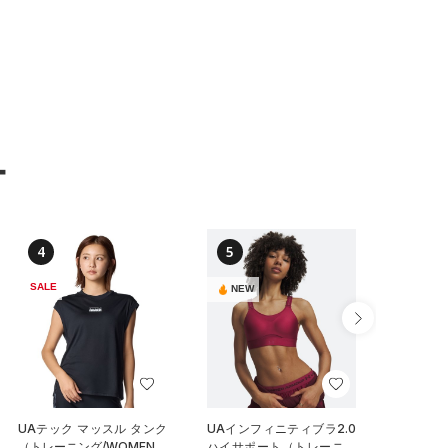
ー
4
5
6
SALE
SALE
NEW
UAテック マッスル タンク
UAインフィニティブラ2.0
UAテッ
（トレーニング/WOMEN）
ハイサポート（トレーニン
（トレー