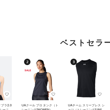
ベストセラ
2
3
SALE
ブラ2.0
UAクール プロ タンク（ト
UAチーム スリーブレス シ
レーニン
レーニング/WOMEN）
ャツ（トレーニング/UNISE