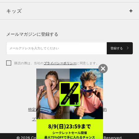
キッズ
トップス
ボトムス
キッズ
トップス
ボトムス
シューズ
シューズ
メールマガジンに登録する
ボトムス
シューズ
アクセサリー
アクセサリー
登録する
シューズ
アクセサリー
購読の際は、当社の
プライバシーポリシー
に同意します。
アクセサリー
スポーツブラ
レギンス＆タイツ
特定商取引法に基づく通販の表記
会員規約
プライバシーポリシー
© 2026 Copyright DOME Corporation. All Rights Reserved.