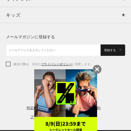
キッズ
トップス
ボトムス
キッズ
トップス
ボトムス
シューズ
シューズ
メールマガジンに登録する
ボトムス
シューズ
アクセサリー
アクセサリー
登録する
シューズ
アクセサリー
購読の際は、当社の
プライバシーポリシー
に同意します。
アクセサリー
スポーツブラ
レギンス＆タイツ
特定商取引法に基づく通販の表記
会員規約
プライバシーポリシー