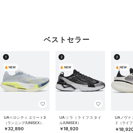
ベストセラー
1
2
3
NEW
NEW
NEW
UAベロシティ エリート3
UAソラ（ライフスタイ
UAノヴァ
（ランニング/UNISEX）
ル/UNISEX）
ド（ライフス
EX）
￥32,890
￥18,920
￥18,92