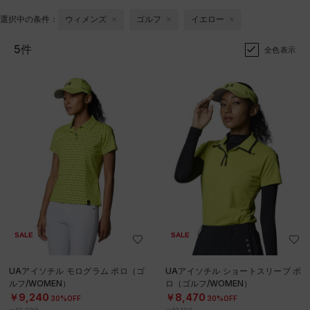
選択中の条件：
ウィメンズ
ゴルフ
イエロー
5件
全色表示
SALE
SALE
UAアイソチル モログラム ポロ（ゴ
UAアイソチル ショートスリーブ ポ
ルフ/WOMEN）
ロ（ゴルフ/WOMEN）
￥9,240
￥8,470
30%OFF
30%OFF