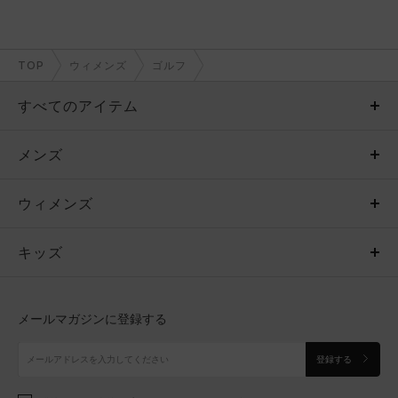
TOP
ウィメンズ
ゴルフ
すべてのアイテム
メンズ
メンズ
ウィメンズ
トップス
ウィメンズ
キッズ
トップス
ボトムス
キッズ
トップス
ボトムス
シューズ
シューズ
メールマガジンに登録する
ボトムス
シューズ
アクセサリー
アクセサリー
登録する