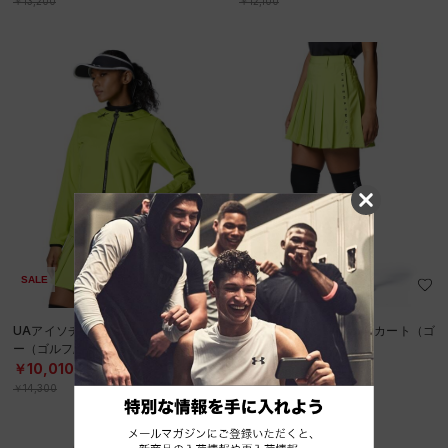
￥13,200
￥12,100
SALE
SALE
UAアイソチル フルジップ フーディ
UAウーブン プリーツ スカート（ゴ
ー（ゴルフ/WOMEN）
ルフ/WOMEN）
￥10,010
￥9,240
30%OFF
30%OFF
￥14,300
￥13,200