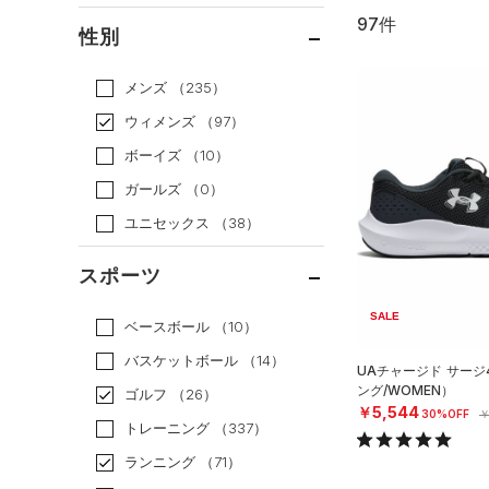
97件
通常価格
（78）
性別
セール
（19）
メンズ
（235）
ウィメンズ
（97）
ボーイズ
（10）
ガールズ
（0）
ユニセックス
（38）
スポーツ
SALE
ベースボール
（10）
バスケットボール
（14）
UAチャージド サージ
ング/WOMEN）
ゴルフ
（26）
￥5,544
30%OFF
￥
トレーニング
（337）
ランニング
（71）