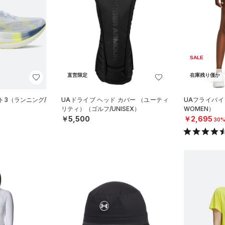
SALE
直営限定
在庫残り僅か
ト3（ランニング/
UAドライブ ヘッド カバー （ユーティ
UAフライバイ
リティ）（ゴルフ/UNISEX）
WOMEN）
￥5,500
￥2,695
30%