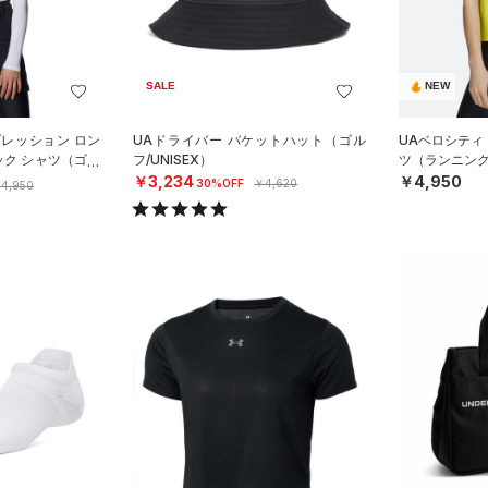
SALE
NEW
プレッション ロン
UAドライバー バケットハット（ゴル
UAベロシティ
ック シャツ（ゴル
フ/UNISEX）
ツ（ランニング
￥3,234
￥4,950
30%OFF
￥4,620
4,950