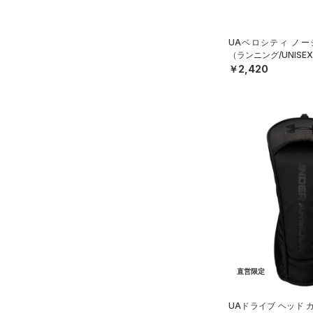
UAベロシティ ノー
（ランニング/UNISE
￥2,420
直営限定
UAドライブ ヘッド 