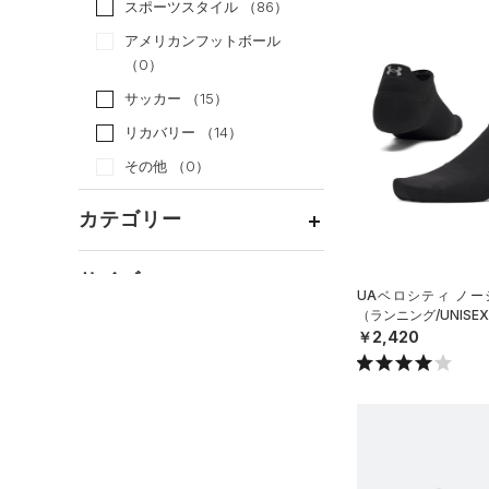
スポーツスタイル
（86）
アメリカンフットボール
（0）
サッカー
（15）
リカバリー
（14）
その他
（0）
カテゴリー
トップス
サイズ
UAベロシティ ノー
ボトムス
すべてのトップス
（ランニング/UNISE
カテゴリーを選択してください。
アクセサリー
￥2,420
カラー
すべてのボトムス
（6）
ベースレイヤー
シューズ
すべてのアクセサリー
（3）
レギンス&タイツ
（5）
Tシャツ
価格
すべてのシューズ
（0）
バックパック
（4）
ショートパンツ
（7）
タンクトップ
ブラック
ホワイト
ブラウン
グリーン
（35）
スポーツシューズ
ショルダー＆トートバッグ
（1）
パンツ(ロングパンツ)
（0）
ポロシャツ
テクノロジー
（6）
（0）
スパイク
～
円
円
（0）