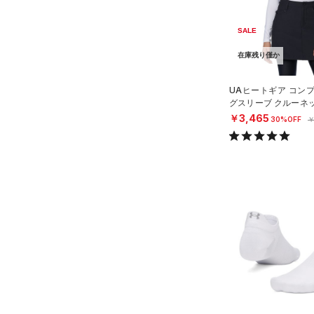
ルドギアインフラレッド)
（1）
（0）
ボール
SALE
AUXETIC(オーゼティック)
（0）
イヤホン＆ヘッドホン
（0）
在庫残り僅か
（0）
ウォーターボトル
Charged Cotton(チャージド
UAヒートギア コン
（11）
その他
コットン)
（0）
グスリーブ クルーネ
Rival Fleece(ライバルフリー
フ/WOMEN）
￥3,465
30%OFF
￥
ス)
（0）
Armour Fleece(アーマーフリ
ース)
（0）