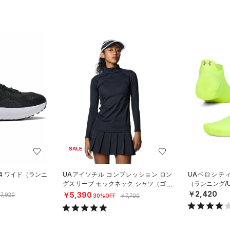
SALE
4 ワイド（ランニ
UAアイソチル コンプレッション ロン
UAベロシテ
グスリーブ モックネック シャツ（ゴル
（ランニング/U
フ/WOMEN）
￥2,420
￥5,390
7,920
30%OFF
￥7,700