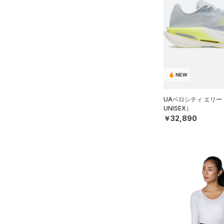
スウェット＆フリース
（2）
ロングTシャツ
ブルー
パープル
レッド
イエロー
（2）
サックパック
FLOW(フロー)
（0）
スポーツスタイルシューズ
在庫
（0）
アンダーウェア
（0）
パーカー&トレーナー
（0）
（0）
ウェストバッグ
HOVR(ホバー)
（17）
（0）
スカート
（2）
ジャケット
オレンジ
その他
（0）
在庫あり
サンダル
（0）
ダッフルバッグ
CHARGED(チャージド)
（17）
限定
（0）
スイムウェア
（0）
ジャージ
MICRO G(マイクロＧ)
（3）
（0）
キャップ＆ビーニー
直営限定
（17）
（0）
ベスト
コレクション
TRIBASE(トライベース)
（0）
NEW
ベルト
公式サイト限定
（0）
（0）
（0）
ダウン・コート
（2）
グローブ・手袋
プロジェクトロック
（0）
在庫残りわずか
（5）
UAベロシティ エリー
RUSH(ラッシュ)
（0）
（0）
スポーツブラ
UNISEX）
（0）
アイウェア
ステフィン・カリー
（0）
ISO-CHILL(アイソチル)
（4）
￥32,890
（0）
セットアップ
リストバンド＆ヘッドバンド
アジア限定
（0）
Tech(テック)
（0）
（0）
（0）
スイムウェア
COLDGEAR ARMOUR(コール
（0）
スポーツマスク
ドギアアーマー)
（0）
（6）
ソックス
HEATGEAR ARMOUR(ヒート
ギアアーマー)
（0）
（0）
ネックウォーマー
STORM(ストーム)
（2）
（2）
スリーブ
COLDGEAR INFRARED(コー
（0）
タオル