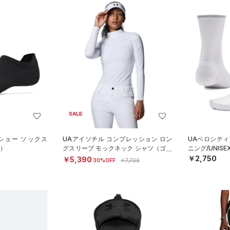
SALE
ショー ソックス
UAアイソチル コンプレッション ロン
UAベロシティ
X）
グスリーブ モックネック シャツ（ゴル
ニング/UNISE
フ/WOMEN）
￥2,750
￥5,390
30%OFF
￥7,700