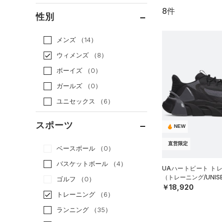
8件
通常価格
（7）
性別
セール
（1）
メンズ
（14）
ウィメンズ
（8）
ボーイズ
（0）
ガールズ
（0）
ユニセックス
（6）
スポーツ
NEW
直営限定
ベースボール
（0）
バスケットボール
（4）
UAハートビート ト
（トレーニング/UNIS
ゴルフ
（0）
￥18,920
トレーニング
（6）
ランニング
（35）