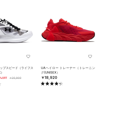
リップスピード（ライフス
UAヘイロー トレーナー（トレーニン
X）
グ/UNISEX）
￥18,920
%OFF
￥20,900