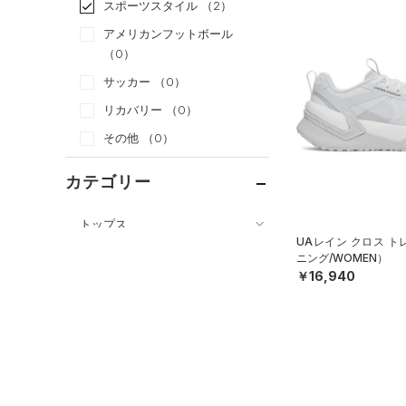
スポーツスタイル
（2）
アメリカンフットボール
（0）
サッカー
（0）
リカバリー
（0）
その他
（0）
カテゴリー
トップス
UAレイン クロス 
ボトムス
すべてのトップス
ニング/WOMEN）
￥16,940
アクセサリー
すべてのボトムス
（22）
ベースレイヤー
シューズ
すべてのアクセサリー
（22）
レギンス&タイツ
（75）
Tシャツ
すべてのシューズ
（32）
バックパック
（14）
ショートパンツ
（12）
タンクトップ
（8）
スポーツシューズ
ショルダー＆トートバッグ
（28）
パンツ(ロングパンツ)
（6）
ポロシャツ
（12）
（0）
スパイク
（3）