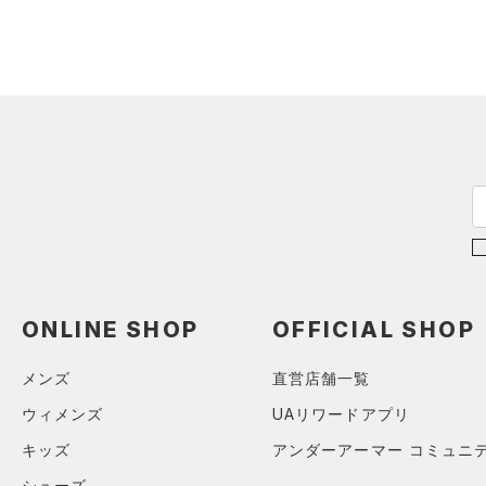
スウェット＆フリース
（10）
ロングTシャツ
（10）
サックパック
スポーツスタイルシューズ
（3）
アンダーウェア
（7）
パーカー&トレーナー
（27）
（10）
ウェストバッグ
（0）
スカート
（15）
ジャケット
（4）
サンダル
（15）
ダッフルバッグ
（0）
スイムウェア
（10）
ジャージ
（16）
キャップ＆ビーニー
サイズ
（0）
ベスト
（0）
ベルト
（2）
ダウン・コート
16.5
（2）
グローブ・手袋
カラー
（21）
スポーツブラ
17.0
（3）
アイウェア
（0）
セットアップ
17.5
価格
リストバンド＆ヘッドバンド
ブラック
ホワイト
ブラウン
グリーン
（2）
18.0
（0）
スイムウェア
ONLINE SHOP
OFFICIAL SHOP
テクノロジー
18.5
（0）
スポーツマスク
～
円
円
19.0
ブルー
パープル
レッド
イエロー
（34）
ソックス
メンズ
直営店舗一覧
FLOW(フロー)
（0）
在庫
19.5
（0）
ネックウォーマー
ウィメンズ
UAリワードアプリ
HOVR(ホバー)
（3）
20.0
オレンジ
その他
（2）
在庫あり
スリーブ
キッズ
アンダーアーマー コミュニ
CHARGED(チャージド)
（0）
限定
20.5
（6）
タオル
MICRO G(マイクロＧ)
（0）
シューズ