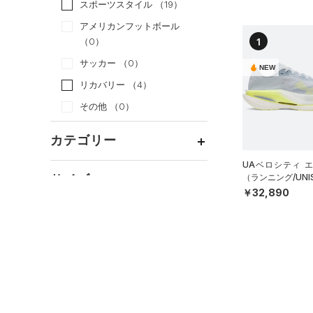
スポーツスタイル
（19）
アメリカンフットボール
1
（0）
サッカー
（0）
NEW
リカバリー
（4）
その他
（0）
カテゴリー
UAベロシティ 
トップス
サイズ
（ランニング/UNI
￥32,890
ボトムス
すべてのトップス
カテゴリーを選択してください。
アクセサリー
カラー
すべてのボトムス
（0）
ベースレイヤー
シューズ
すべてのアクセサリー
（0）
レギンス&タイツ
（0）
Tシャツ
価格
すべてのシューズ
（0）
バックパック
（0）
ショートパンツ
（0）
タンクトップ
ブラック
ホワイト
ブラウン
グリーン
（0）
スポーツシューズ
ショルダー＆トートバッグ
（0）
パンツ(ロングパンツ)
（0）
ポロシャツ
テクノロジー
（0）
（0）
スパイク
～
円
円
（0）