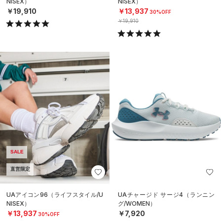
NISEX）
NISEX）
￥19,910
￥13,937
30%OFF
￥19,910
SALE
直営限定
UAアイコン96（ライフスタイル/U
UAチャージド サージ4（ランニン
NISEX）
グ/WOMEN）
￥13,937
￥7,920
30%OFF