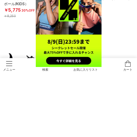
ボール/KIDS）
WOMEN）
￥5,775
￥15,950
30%OFF
￥8,250
検索
お気に入りリスト
カート
メニュー
SALE
UAエコー スリップスピード（ライ
UAヘイロー トレーナー（トレーニ
フスタイル/UNISEX）
ング/UNISEX）
￥14,630
￥18,920
30%OFF
￥20,900