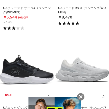
UAチャージド サージ4（ランニン
UAフェード RN 3（ランニング/WO
グ/WOMEN）
MEN）
￥5,544
￥8,470
30%OFF
￥7,920
SALE
UAロックダウン7 AP（バスケット
UAヘイロー ランナー（ランニング/