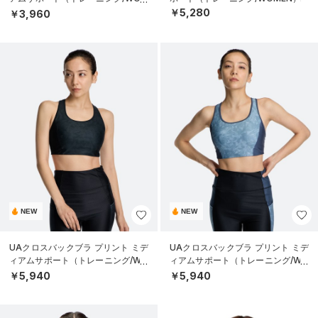
EN）
￥5,280
￥3,960
NEW
NEW
UAクロスバックブラ プリント ミデ
UAクロスバックブラ プリント ミデ
ィアムサポート（トレーニング/WO
ィアムサポート（トレーニング/WO
MEN）
MEN）
￥5,940
￥5,940