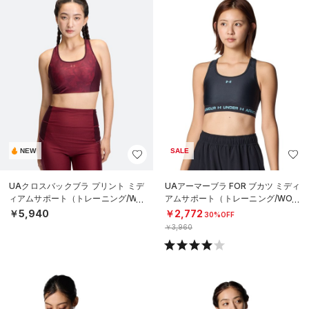
NEW
SALE
UAクロスバックブラ プリント ミデ
UAアーマーブラ FOR ブカツ ミディ
ィアムサポート（トレーニング/WO
アムサポート（トレーニング/WOM
MEN）
EN）
￥5,940
￥2,772
30%OFF
￥3,960