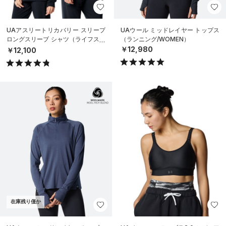
UAアスリートリカバリー スリープ
UAウール ミッドレイヤー トップス
ロングスリーブ シャツ（ライフスタ
（ランニング/WOMEN）
イル/UNISEX）
￥12,980
￥12,100
在庫残り僅か