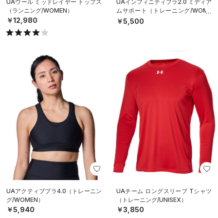
UAウール ミッドレイヤー トップス
UAインフィニティブラ2.0 ミディア
（ランニング/WOMEN）
ムサポート（トレーニング/WOME
N）
￥12,980
￥5,500
UAアクティブブラ4.0（トレーニン
UAチーム ロングスリーブ Tシャツ
グ/WOMEN）
（トレーニング/UNISEX）
￥5,940
￥3,850