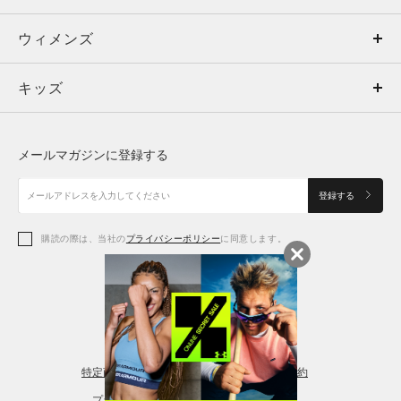
ウィメンズ
トップス
ウィメンズ
キッズ
トップス
ボトムス
キッズ
トップス
ボトムス
シューズ
シューズ
メールマガジンに登録する
ボトムス
シューズ
アクセサリー
アクセサリー
登録する
シューズ
アクセサリー
購読の際は、当社の
プライバシーポリシー
に同意します。
アクセサリー
スポーツブラ
レギンス＆タイツ
特定商取引法に基づく通販の表記
会員規約
プライバシーポリシー