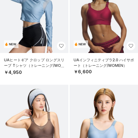
NEW
NEW
UAヒートギア クロップ ロングスリ
UAインフィニティブラ2.0 ハイサポ
ーブ Tシャツ（トレーニング/WOM
ート（トレーニング/WOMEN）
EN）
￥6,600
￥4,950