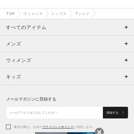
TOP
ウィメンズ
トップス
Tシャツ
すべてのアイテム
メンズ
メンズ
ウィメンズ
トップス
ウィメンズ
キッズ
トップス
ボトムス
キッズ
トップス
ボトムス
シューズ
シューズ
メールマガジンに登録する
ボトムス
シューズ
アクセサリー
アクセサリー
登録する
シューズ
アクセサリー
購読の際は、当社の
プライバシーポリシー
に同意します。