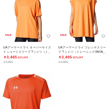
SALE
SALE
UAアーマードライ オーバーサイズ
UAアーマードライ フレンチスリー
ド ショートスリーブ Tシャツ（トレ
ブ Tシャツ（トレーニング/WOME
ーニング/WOMEN）
N）
￥3,465
￥3,465
30%OFF
30%OFF
￥4,950
￥4,950