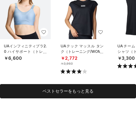
UAインフィニティブラ2.
UAテック マッスル タン
UAチーム
0 ハイサポート（トレー
ク（トレーニング/WOME
シャツ（ト
ニング/WOMEN）
N）
NISEX）
￥6,600
￥2,772
￥3,300
￥3,960
ベストセラーをもっと見る