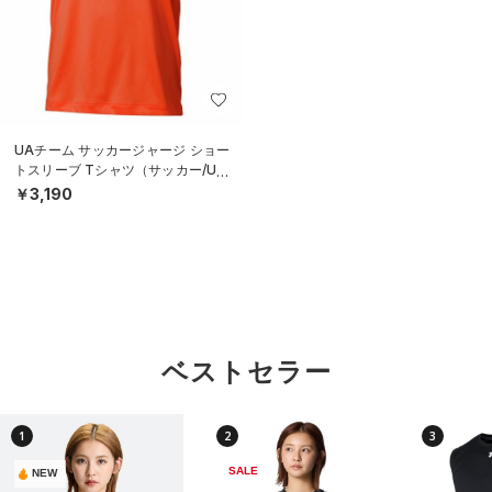
UAチーム サッカージャージ ショー
トスリーブ Tシャツ（サッカー/UNI
SEX）
￥3,190
ベストセラー
1
2
3
SALE
NEW