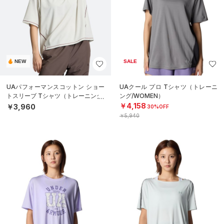
NEW
SALE
UAパフォーマンスコットン ショー
UAクール プロ Tシャツ（トレーニ
トスリーブ Tシャツ（トレーニング/
ング/WOMEN）
WOMEN）
￥4,158
￥3,960
30%OFF
￥5,940