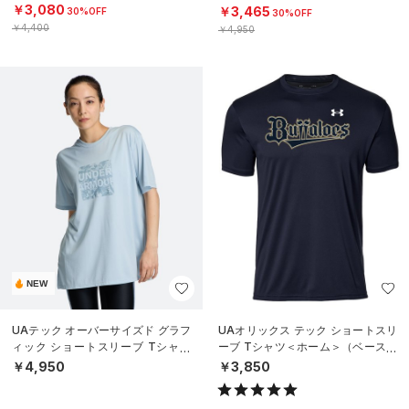
N）
￥3,080
￥3,465
30%OFF
30%OFF
￥4,400
￥4,950
NEW
UAテック オーバーサイズド グラフ
UAオリックス テック ショートスリ
ィック ショートスリーブ Tシャツ
ーブ Tシャツ＜ホーム＞（ベースボ
（トレーニング/WOMEN）
ール/UNISEX）
￥4,950
￥3,850