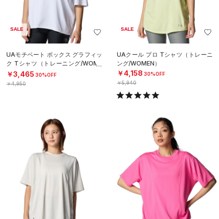
SALE
SALE
UAモチベート ボックス グラフィッ
UAクール プロ Tシャツ（トレーニ
ク Tシャツ（トレーニング/WOME
ング/WOMEN）
N）
￥4,158
￥3,465
30%OFF
30%OFF
￥5,940
￥4,950