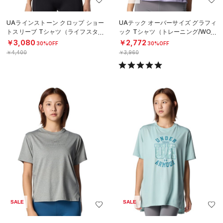
UAラインストーン クロップ ショー
UAテック オーバーサイズ グラフィ
トスリーブ Tシャツ（ライフスタイ
ック Tシャツ（トレーニング/WOM
ル/WOMEN）
EN）
￥3,080
￥2,772
30%OFF
30%OFF
￥4,400
￥3,960
SALE
SALE