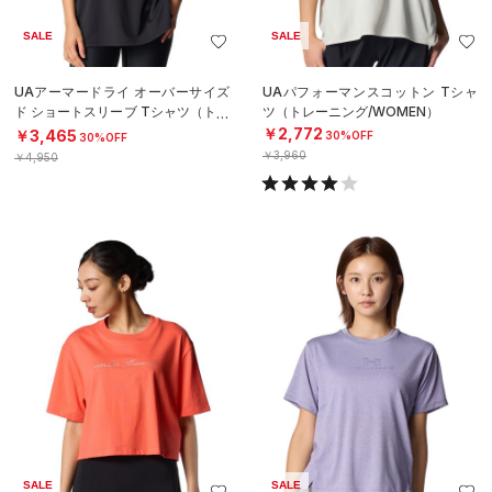
SALE
SALE
UAアーマードライ オーバーサイズ
UAパフォーマンスコットン Tシャ
ド ショートスリーブ Tシャツ（トレ
ツ（トレーニング/WOMEN）
ーニング/WOMEN）
￥2,772
￥3,465
30%OFF
30%OFF
￥3,960
￥4,950
SALE
SALE