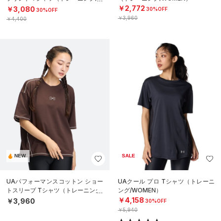
OMEN）
￥2,772
￥3,080
30%OFF
30%OFF
￥3,960
￥4,400
NEW
SALE
UAパフォーマンスコットン ショー
UAクール プロ Tシャツ（トレーニ
トスリーブ Tシャツ（トレーニング/
ング/WOMEN）
WOMEN）
￥4,158
￥3,960
30%OFF
￥5,940