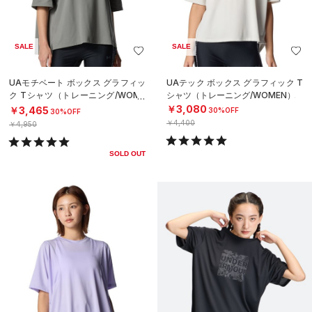
SALE
SALE
UAモチベート ボックス グラフィッ
UAテック ボックス グラフィック T
ク Tシャツ（トレーニング/WOME
シャツ（トレーニング/WOMEN）
N）
￥3,080
￥3,465
30%OFF
30%OFF
￥4,400
￥4,950
SOLD OUT