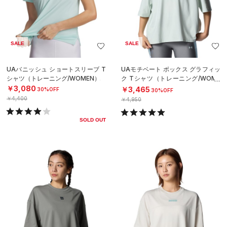
SALE
SALE
UAバニッシュ ショートスリーブ T
UAモチベート ボックス グラフィッ
シャツ（トレーニング/WOMEN）
ク Tシャツ（トレーニング/WOME
N）
￥3,080
￥3,465
30%OFF
30%OFF
￥4,400
￥4,950
SOLD OUT