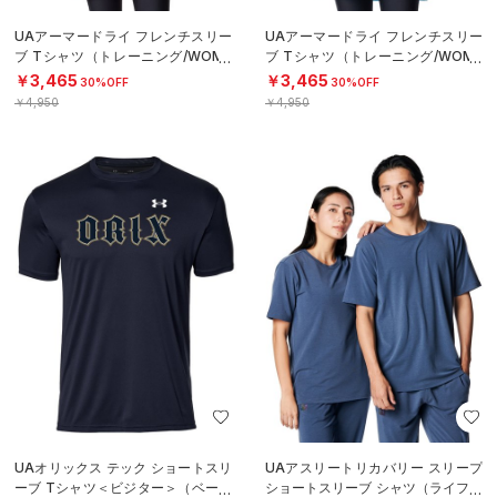
UAアーマードライ フレンチスリー
UAアーマードライ フレンチスリー
ブ Tシャツ（トレーニング/WOME
ブ Tシャツ（トレーニング/WOME
N）
N）
￥3,465
￥3,465
30%OFF
30%OFF
￥4,950
￥4,950
UAオリックス テック ショートスリ
UAアスリートリカバリー スリープ
ーブ Tシャツ＜ビジター＞（ベース
ショートスリーブ シャツ（ライフス