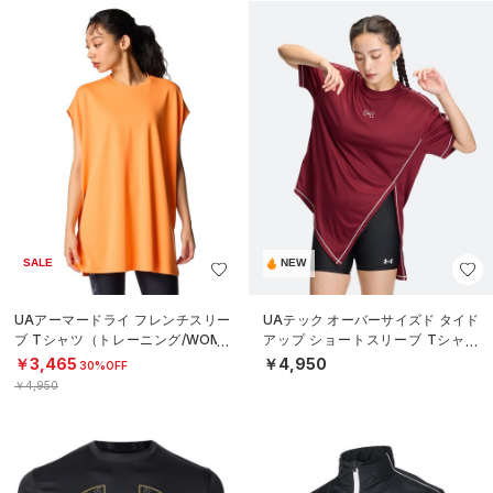
SALE
NEW
UAアーマードライ フレンチスリー
UAテック オーバーサイズド タイド
ブ Tシャツ（トレーニング/WOME
アップ ショートスリーブ Tシャツ
N）
（トレーニング/WOMEN）
￥3,465
￥4,950
30%OFF
￥4,950