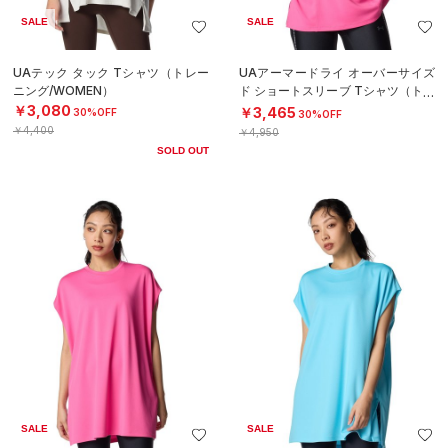
SALE
SALE
UAテック タック Tシャツ（トレー
UAアーマードライ オーバーサイズ
ニング/WOMEN）
ド ショートスリーブ Tシャツ（トレ
ーニング/WOMEN）
￥3,080
￥3,465
30%OFF
30%OFF
￥4,400
￥4,950
SOLD OUT
SALE
SALE