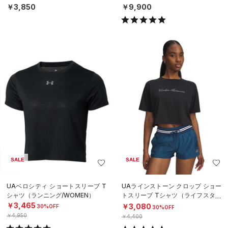
ボール/UNISEX）
タイル/UNISEX）
￥3,850
￥9,900
SALE
SALE
UAベロシティ ショートスリーブ T
UAラインストーン クロップ ショー
シャツ（ランニング/WOMEN）
トスリーブ Tシャツ（ライフスタイ
ル/WOMEN）
￥3,465
￥3,080
30%OFF
30%OFF
￥4,950
￥4,400