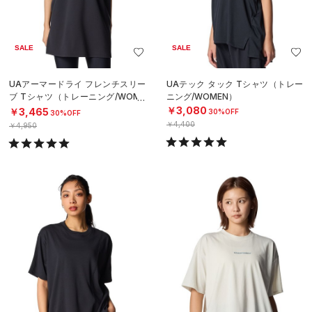
SALE
SALE
UAアーマードライ フレンチスリー
UAテック タック Tシャツ（トレー
ブ Tシャツ（トレーニング/WOME
ニング/WOMEN）
N）
￥3,080
￥3,465
30%OFF
30%OFF
￥4,400
￥4,950