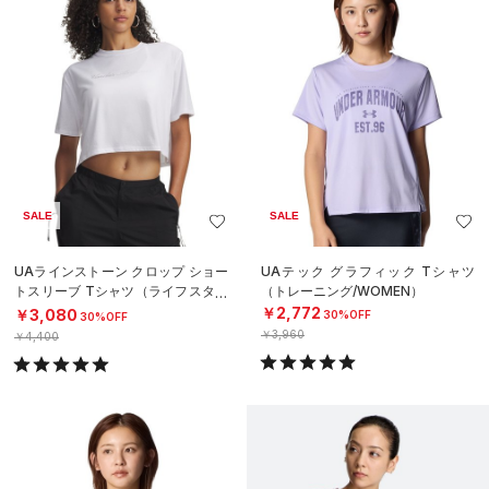
SALE
SALE
UAラインストーン クロップ ショー
UAテック グラフィック Tシャツ
トスリーブ Tシャツ（ライフスタイ
（トレーニング/WOMEN）
ル/WOMEN）
￥2,772
￥3,080
30%OFF
30%OFF
￥3,960
￥4,400