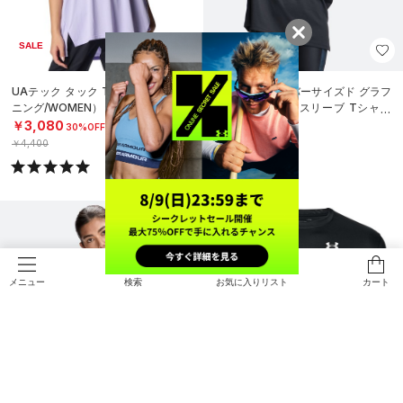
SALE
NEW
UAテック タック Tシャツ（トレー
UAテック オーバーサイズド グラフ
ニング/WOMEN）
ィック ショートスリーブ Tシャツ
（トレーニング/WOMEN）
￥3,080
￥4,950
30%OFF
￥4,400
検索
お気に入りリスト
カート
メニュー