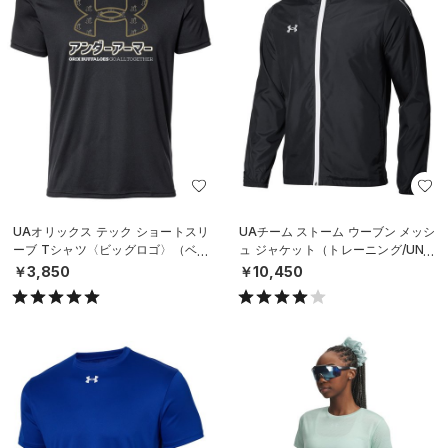
UAオリックス テック ショートスリ
UAチーム ストーム ウーブン メッシ
ーブ Tシャツ〈ビッグロゴ〉（ベー
ュ ジャケット（トレーニング/UNIS
スボール/UNISEX）
EX）
￥3,850
￥10,450