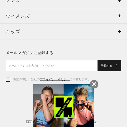
メンズ
メンズ
ウィメンズ
トップス
ウィメンズ
キッズ
トップス
ボトムス
キッズ
トップス
ボトムス
シューズ
シューズ
メールマガジンに登録する
ボトムス
シューズ
アクセサリー
アクセサリー
登録する
シューズ
アクセサリー
購読の際は、当社の
プライバシーポリシー
に同意します。
アクセサリー
スポーツブラ
レギンス＆タイツ
特定商取引法に基づく通販の表記
会員規約