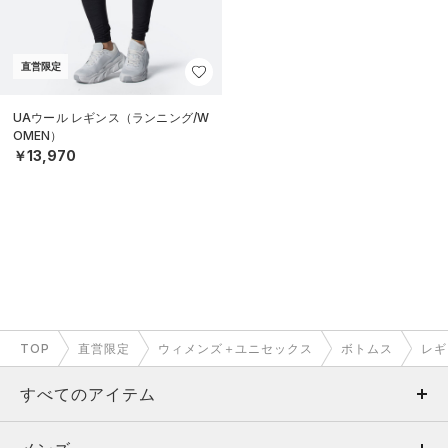
直営限定
UAウール レギンス（ランニング/W
OMEN）
￥13,970
TOP
直営限定
ウィメンズ＋ユニセックス
ボトムス
レギ
すべてのアイテム