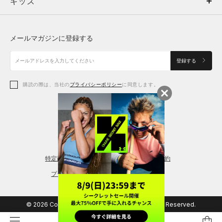
キッズ
トップス
ボトムス
キッズ
トップス
ボトムス
シューズ
シューズ
メールマガジンに登録する
ボトムス
シューズ
アクセサリー
アクセサリー
登録する
シューズ
アクセサリー
購読の際は、当社の
プライバシーポリシー
に同意します。
アクセサリー
スポーツブラ
レギンス＆タイツ
特定商取引法に基づく通販の表記
会員規約
プライバシーポリシー
© 2026 Copyright DOME Corporation. All Rights Reserved.