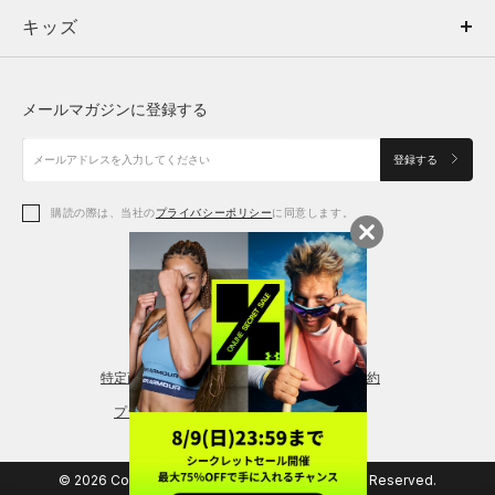
キッズ
トップス
ボトムス
キッズ
トップス
ボトムス
シューズ
シューズ
メールマガジンに登録する
ボトムス
シューズ
アクセサリー
アクセサリー
登録する
シューズ
アクセサリー
購読の際は、当社の
プライバシーポリシー
に同意します。
アクセサリー
スポーツブラ
レギンス＆タイツ
特定商取引法に基づく通販の表記
会員規約
プライバシーポリシー
© 2026 Copyright DOME Corporation. All Rights Reserved.