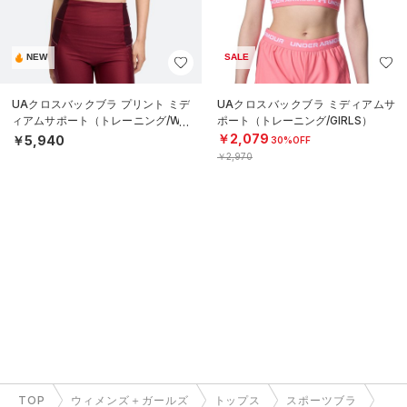
NEW
SALE
UAクロスバックブラ プリント ミデ
UAクロスバックブラ ミディアムサ
ィアムサポート（トレーニング/WO
ポート（トレーニング/GIRLS）
MEN）
￥2,079
￥5,940
30%OFF
￥2,970
TOP
ウィメンズ＋ガールズ
トップス
スポーツブラ