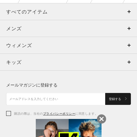
すべてのアイテム
メンズ
メンズ
ウィメンズ
トップス
ウィメンズ
キッズ
トップス
ボトムス
キッズ
トップス
ボトムス
シューズ
シューズ
メールマガジンに登録する
ボトムス
シューズ
アクセサリー
アクセサリー
登録する
シューズ
アクセサリー
購読の際は、当社の
プライバシーポリシー
に同意します。
アクセサリー
スポーツブラ