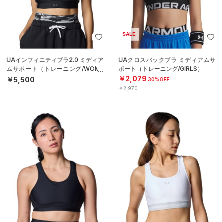
SALE
UAインフィニティブラ2.0 ミディア
UAクロスバックブラ ミディアムサ
ムサポート（トレーニング/WOME
ポート（トレーニング/GIRLS）
N）
￥2,079
￥5,500
30%OFF
￥2,970