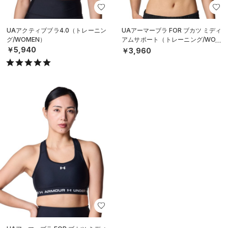
UAアクティブブラ4.0（トレーニン
UAアーマーブラ FOR ブカツ ミディ
グ/WOMEN）
アムサポート（トレーニング/WOM
EN）
￥5,940
￥3,960