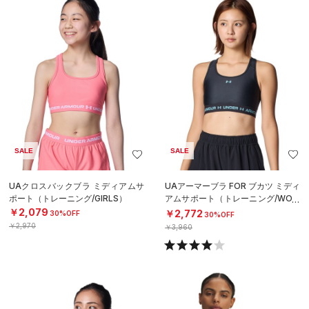
SALE
SALE
UAクロスバックブラ ミディアムサ
UAアーマーブラ FOR ブカツ ミディ
ポート（トレーニング/GIRLS）
アムサポート（トレーニング/WOM
EN）
￥2,079
￥2,772
30%OFF
30%OFF
￥2,970
￥3,960