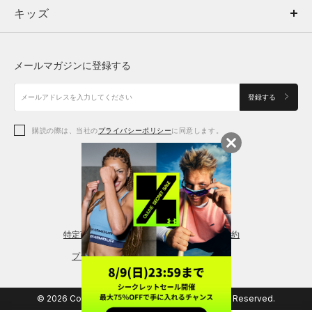
キッズ
トップス
ボトムス
キッズ
トップス
ボトムス
シューズ
シューズ
メールマガジンに登録する
ボトムス
シューズ
アクセサリー
アクセサリー
登録する
シューズ
アクセサリー
購読の際は、当社の
プライバシーポリシー
に同意します。
アクセサリー
スポーツブラ
レギンス＆タイツ
特定商取引法に基づく通販の表記
会員規約
プライバシーポリシー
© 2026 Copyright DOME Corporation. All Rights Reserved.