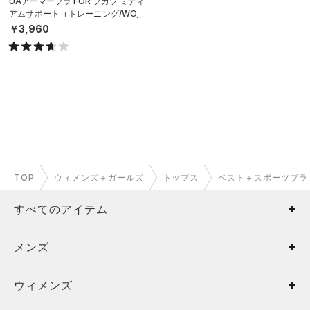
UAアーマーブラ FOR ブカツ ミディ
アムサポート（トレーニング/WOM
EN）
￥3,960
TOP
ウィメンズ＋ガールズ
トップス
ベスト＋スポーツブラ
すべてのアイテム
メンズ
メンズ
ウィメンズ
トップス
ウィメンズ