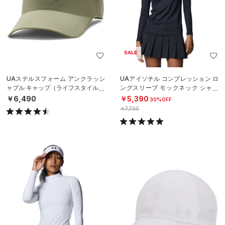
SALE
UAステルスフォーム アンクラッシ
UAアイソチル コンプレッション ロ
ャブル キャップ（ライフスタイル/U
ングスリーブ モックネック シャツ
NISEX）
（ゴルフ/WOMEN）
￥6,490
￥5,390
30%OFF
￥7,700