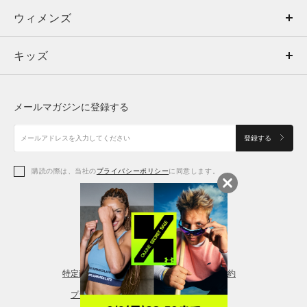
ウィメンズ
トップス
ウィメンズ
キッズ
トップス
ボトムス
キッズ
トップス
ボトムス
シューズ
シューズ
メールマガジンに登録する
ボトムス
シューズ
アクセサリー
アクセサリー
登録する
シューズ
アクセサリー
購読の際は、当社の
プライバシーポリシー
に同意します。
アクセサリー
スポーツブラ
レギンス＆タイツ
特定商取引法に基づく通販の表記
会員規約
プライバシーポリシー