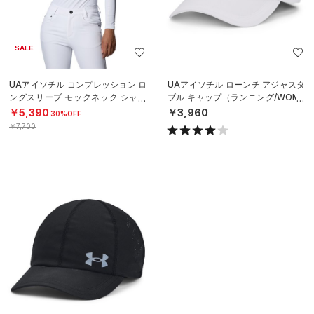
SALE
UAアイソチル コンプレッション ロ
UAアイソチル ローンチ アジャスタ
ングスリーブ モックネック シャツ
ブル キャップ（ランニング/WOME
（ゴルフ/WOMEN）
N）
￥5,390
￥3,960
30%OFF
￥7,700