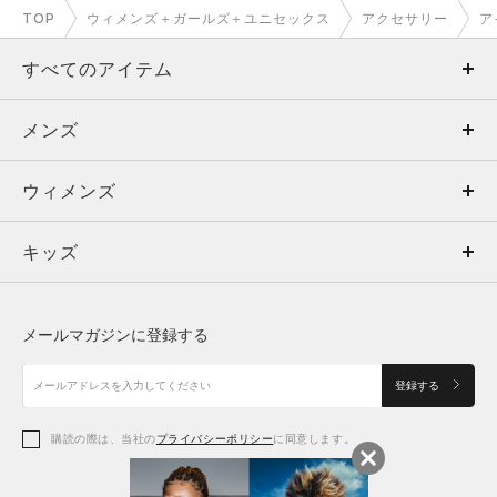
TOP
ウィメンズ＋ガールズ＋ユニセックス
アクセサリー
ア
すべてのアイテム
メンズ
メンズ
ウィメンズ
トップス
ウィメンズ
キッズ
トップス
ボトムス
キッズ
トップス
ボトムス
シューズ
シューズ
メールマガジンに登録する
ボトムス
シューズ
アクセサリー
アクセサリー
登録する
シューズ
アクセサリー
購読の際は、当社の
プライバシーポリシー
に同意します。