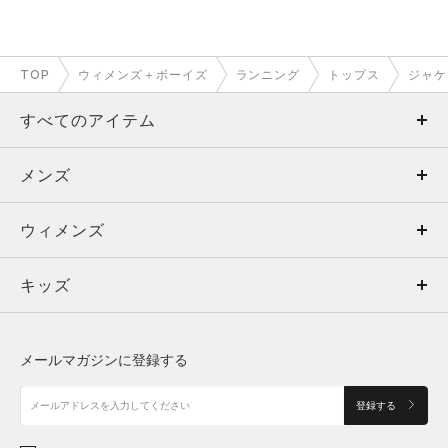
TOP
ウィメンズ＋ボーイズ
ランニング
トップス
ジャケ
すべてのアイテム
メンズ
メンズ
ウィメンズ
トップス
ウィメンズ
キッズ
トップス
ボトムス
キッズ
トップス
ボトムス
シューズ
シューズ
メールマガジンに登録する
ボトムス
シューズ
アクセサリー
アクセサリー
登録する