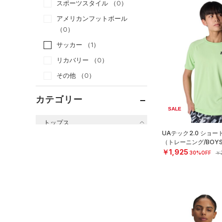
スポーツスタイル
（0）
アメリカンフットボール
（0）
サッカー
（1）
リカバリー
（0）
その他
（0）
カテゴリー
SALE
トップス
UAテック2.0 ショ
すべてのトップス
（トレーニング/BOY
￥1,925
30%OFF
￥2
（0）
ベースレイヤー
（9）
Tシャツ
（0）
タンクトップ
（0）
ポロシャツ