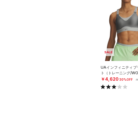
（0）
ロングTシャツ
（0）
パーカー&トレーナー
（0）
ジャケット
（0）
ジャージ
（0）
ベスト
SALE
（0）
ダウン・コート
（1）
スポーツブラ
UAインフィニティブラ
ト（トレーニング/WO
（0）
セットアップ
￥4,620
30%OFF
￥
（0）
スイムウェア
ボトムス
アクセサリー
すべてのボトムス
シューズ
すべてのアクセサリー
（3）
レギンス&タイツ
すべてのシューズ
（1）
バックパック
（1）
ショートパンツ
サイズ
（1）
スポーツシューズ
ショルダー＆トートバッグ