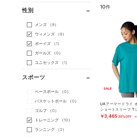
10件
通常価格
（2）
性別
セール
（8）
メンズ
（9）
ウィメンズ
（9）
ボーイズ
（1）
ガールズ
（0）
ユニセックス
（1）
スポーツ
SALE
ベースボール
（0）
バスケットボール
（0）
UAアーマードライ 
ショートスリーブ T
ゴルフ
（0）
ング/WOMEN）
￥3,465
30%OFF
￥
トレーニング
（10）
ランニング
（2）