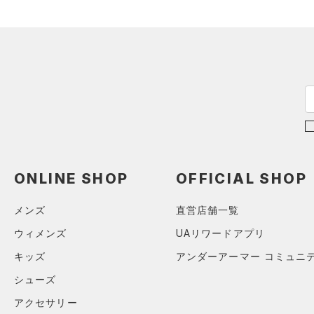
（1）
パンツ(ロングパンツ)
（0）
YXS(120cm)
カラー
（0）
スパイク
（0）
スウェット＆フリース
YS(130cm)
（0）
サックパック
スポーツスタイルシューズ
（0）
アンダーウェア
YM(140cm)
（0）
（0）
ウェストバッグ
（0）
ブラック
スカート
ホワイト
ブラウン
グリーン
YL(150cm)
（0）
サンダル
（0）
ダッフルバッグ
（0）
YXL(160cm)
スイムウェア
（0）
キャップ＆ビーニー
XS
ブルー
パープル
レッド
イエロー
（0）
ベルト
S
（0）
グローブ・手袋
M
オレンジ
その他
ONLINE SHOP
OFFICIAL SHOP
（0）
アイウェア
L
リストバンド＆ヘッドバンド
XL
メンズ
直営店舗一覧
価格
（0）
2XL
ウィメンズ
UAリワードアプリ
（0）
スポーツマスク
3XL
テクノロジー
キッズ
アンダーアーマー コミュニ
～
（0）
円
円
ソックス
4XL
シューズ
FLOW(フロー)
（0）
在庫
5XL
（0）
ネックウォーマー
アクセサリー
HOVR(ホバー)
（0）
6XL
（0）