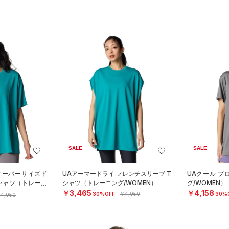
SALE
SALE
オーバーサイズド
UAアーマードライ フレンチスリーブ T
UAクール プ
シャツ（トレーニ
シャツ（トレーニング/WOMEN）
グ/WOMEN）
￥3,465
￥4,158
30%OFF
￥4,950
30%
4,950