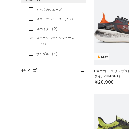
すべてのアクセサリー
（28）
スポーツスタイル
（27）
レギンス&タイツ
（137）
Tシャツ
すべてのシューズ
（35）
アメリカンフットボール
バックパック
（47）
ショートパンツ
（21）
タンクトップ
（0）
（60）
スポーツシューズ
ショルダー＆トートバッグ
（35）
パンツ(ロングパンツ)
（6）
ポロシャツ
（12）
サッカー
（0）
（2）
スパイク
（3）
スウェット＆フリース
（20）
ロングTシャツ
リカバリー
（0）
（10）
サックパック
スポーツスタイルシューズ
（3）
アンダーウェア
（8）
パーカー&トレーナー
その他
（27）
（0）
（10）
ウェストバッグ
（0）
スカート
（17）
ジャケット
（4）
サンダル
（15）
ダッフルバッグ
NEW
（2）
スイムウェア
（12）
ジャージ
（22）
キャップ＆ビーニー
サイズ
（0）
UAエコー スリップ
ベスト
（0）
ベルト
タイル/UNISEX）
（2）
ダウン・コート
￥20,900
（9）
グローブ・手袋
サイズがありません。
カラー
（21）
スポーツブラ
（3）
アイウェア
（3）
セットアップ
価格
リストバンド＆ヘッドバンド
ブラック
ホワイト
ブラウン
グリーン
（2）
（2）
スイムウェア
テクノロジー
（0）
スポーツマスク
～
円
円
ブルー
パープル
レッド
イエロー
（51）