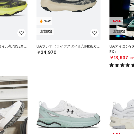
NEW
SALE
直営限定
直営限定
ル/UNISEX）
UAフレア（ライフスタイル/UNISEX）
UAアイコン96
EX）
￥24,970
￥13,937
30
SALE