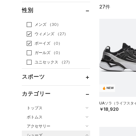
27件
通常価格
（14）
性別
セール
（13）
メンズ
（30）
ウィメンズ
（27）
ボーイズ
（0）
ガールズ
（0）
ユニセックス
（27）
スポーツ
NEW
ベースボール
（0）
カテゴリー
バスケットボール
（0）
UAソラ（ライフスタイル
トップス
￥18,920
ゴルフ
（0）
ボトムス
トレーニング
すべてのトップス
（0）
アクセサリー
すべてのボトムス
ランニング
（0）
（39）
ベースレイヤー
シューズ