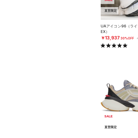
（0）
直営限定
AUXETIC(オーゼティック)
（0）
UAアイコン96（ライ
Charged Cotton(チャージド
EX）
コットン)
（0）
￥13,937
30%OFF
Rival Fleece(ライバルフリー
ス)
（0）
Armour Fleece(アーマーフリ
ース)
（0）
SALE
直営限定