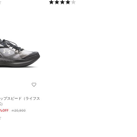
リップスピード（ライフス
X）
%OFF
￥20,900