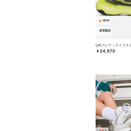
ソックス
FLOW(フロー)
（0）
在庫
（0）
ネックウォーマー
HOVR(ホバー)
（12）
オレンジ
その他
（4）
在庫あり
スリーブ
NEW
CHARGED(チャージド)
（0）
限定
（12）
タオル
MICRO G(マイクロＧ)
（0）
直営限定
直営限定
（15）
コレクション
（0）
TRIBASE(トライベース)
ボール
UAフレア（ライフスタイ
公式サイト限定
（0）
（0）
（0）
イヤホン＆ヘッドホン
￥24,970
プロジェクトロック
（0）
在庫残りわずか
（0）
RUSH(ラッシュ)
（0）
（5）
ウォーターボトル
ステフィン・カリー
（0）
ISO-CHILL(アイソチル)
（0）
（11）
その他
アジア限定
（0）
Tech(テック)
（0）
COLDGEAR ARMOUR(コール
ドギアアーマー)
（0）
HEATGEAR ARMOUR(ヒート
ギアアーマー)
（0）
STORM(ストーム)
（0）
COLDGEAR INFRARED(コー
ルドギアインフラレッド)
SALE