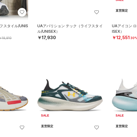
直営限定
フスタイル/UNIS
UAアパリション テック（ライフスタイ
UAアイコン 
ル/UNISEX）
ISEX）
￥17,930
￥12,551
￥19,910
30%
SALE
SALE
直営限定
直営限定