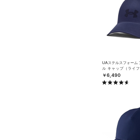
ソックス
（0）
ネックウォーマー
（4）
スリーブ
（10）
タオル
（0）
ボール
（0）
イヤホン＆ヘッドホン
UAステルスフォーム
（5）
ウォーターボトル
ル キャップ（ライフス
（11）
X）
その他
￥6,490
シューズ
すべてのシューズ
サイズ
（60）
スポーツシューズ
YSM/YMD
カラー
（2）
スパイク
ONESIZE
スポーツスタイルシューズ
SMMD
（27）
価格