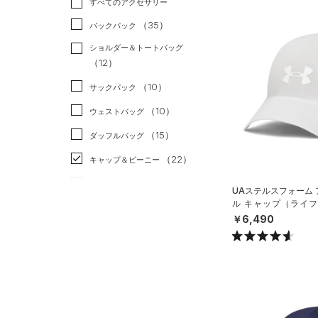
すべてのアクセサリー
（28）
スポーツスタイル
（16）
レギンス&タイツ
（137）
Tシャツ
（35）
アメリカンフットボール
バックパック
（47）
ショートパンツ
（21）
タンクトップ
（0）
ショルダー＆トートバッグ
（35）
パンツ(ロングパンツ)
（6）
ポロシャツ
（12）
サッカー
（0）
（3）
スウェット＆フリース
（20）
ロングTシャツ
リカバリー
（0）
（10）
サックパック
（3）
アンダーウェア
（8）
パーカー&トレーナー
その他
（0）
（10）
ウェストバッグ
（0）
スカート
（17）
ジャケット
（15）
ダッフルバッグ
（2）
スイムウェア
（12）
ジャージ
（22）
キャップ＆ビーニー
（0）
ベスト
（0）
ベルト
UAステルスフォーム
（2）
ダウン・コート
ル キャップ（ライフス
（9）
グローブ・手袋
X）
￥6,490
（21）
スポーツブラ
（3）
アイウェア
（3）
セットアップ
リストバンド＆ヘッドバンド
（2）
（2）
スイムウェア
（0）
スポーツマスク
（51）