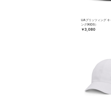
STORM(ストーム)
（0）
COLDGEAR INFRARED(コー
ルドギアインフラレッド)
UAブリッツィング 
（0）
ング/KIDS）
￥3,080
AUXETIC(オーゼティック)
（0）
Charged Cotton(チャージド
コットン)
（0）
Rival Fleece(ライバルフリー
ス)
（0）
Armour Fleece(アーマーフリ
ース)
（0）