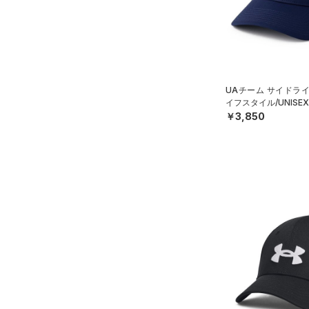
ブラック
ホワイト
ブラウン
グリーン
MDLG
（4）
サンダル
テクノロジー
LGXL
～
円
円
ブルー
パープル
レッド
イエロー
FLOW(フロー)
（0）
在庫
HOVR(ホバー)
（0）
UAチーム サイドラ
オレンジ
その他
イフスタイル/UNISE
在庫あり
CHARGED(チャージド)
（0）
限定
￥3,850
MICRO G(マイクロＧ)
（0）
直営限定
（0）
コレクション
TRIBASE(トライベース)
公式サイト限定
（0）
（0）
プロジェクトロック
（0）
在庫残りわずか
（0）
RUSH(ラッシュ)
（0）
ステフィン・カリー
（0）
ISO-CHILL(アイソチル)
（3）
アジア限定
（0）
Tech(テック)
（0）
COLDGEAR ARMOUR(コール
ドギアアーマー)
（0）
HEATGEAR ARMOUR(ヒート
ギアアーマー)
（0）