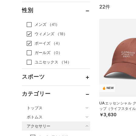
22件
通常価格
（16）
性別
セール
（6）
メンズ
（41）
ウィメンズ
（18）
ボーイズ
（4）
ガールズ
（0）
ユニセックス
（14）
スポーツ
NEW
ベースボール
（0）
カテゴリー
バスケットボール
（0）
UAエッセンシャル 
トップス
ップ（ライフスタイル/
ゴルフ
（1）
￥3,630
ボトムス
トレーニング
すべてのトップス
（3）
アクセサリー
すべてのボトムス
ランニング
（2）
（39）
ベースレイヤー