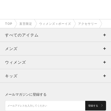
TOP
直営限定
ウィメンズ＋ボーイズ
アクセサリー
すべてのアイテム
メンズ
メンズ
ウィメンズ
トップス
ウィメンズ
キッズ
トップス
ボトムス
キッズ
トップス
ボトムス
シューズ
シューズ
メールマガジンに登録する
ボトムス
シューズ
アクセサリー
アクセサリー
登録する