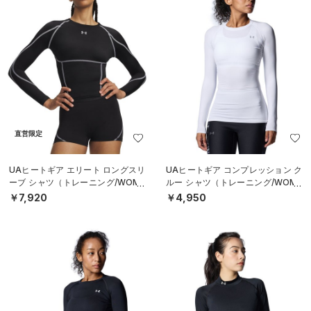
直営限定
UAヒートギア エリート ロングスリ
UAヒートギア コンプレッション ク
ーブ シャツ（トレーニング/WOME
ルー シャツ（トレーニング/WOME
N）
N）
￥7,920
￥4,950