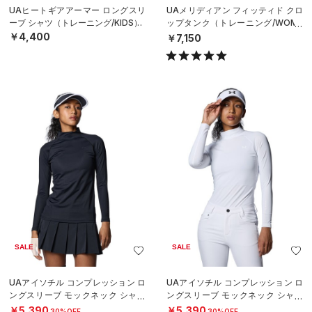
UAヒートギアアーマー ロングスリ
UAメリディアン フィッティド クロ
ーブ シャツ（トレーニング/KIDS）
ップタンク（トレーニング/WOME
N）
￥4,400
￥7,150
SALE
SALE
UAアイソチル コンプレッション ロ
UAアイソチル コンプレッション ロ
ングスリーブ モックネック シャツ
ングスリーブ モックネック シャツ
（ゴルフ/WOMEN）
（ゴルフ/WOMEN）
￥5,390
￥5,390
30%OFF
30%OFF