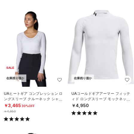
SALE
在庫残り僅か
在庫残り僅か
UAヒートギア コンプレッション ロ
UAコールドギアアーマー フィッテ
ングスリーブ クルーネック シャツ
ィド ロングスリーブ モックネック
（ゴルフ/WOMEN）
シャツ（トレーニング/BOYS）
￥3,465
￥4,950
30%OFF
￥4,950