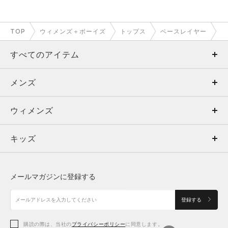
TOP
ウィメンズ＋ボーイズ
トップス
ベースレイヤー
すべてのアイテム
メンズ
メンズ
ウィメンズ
トップス
ウィメンズ
キッズ
トップス
ボトムス
キッズ
トップス
ボトムス
シューズ
シューズ
メールマガジンに登録する
ボトムス
シューズ
アクセサリー
アクセサリー
登録する
シューズ
アクセサリー
購読の際は、当社の
プライバシーポリシー
に同意します。