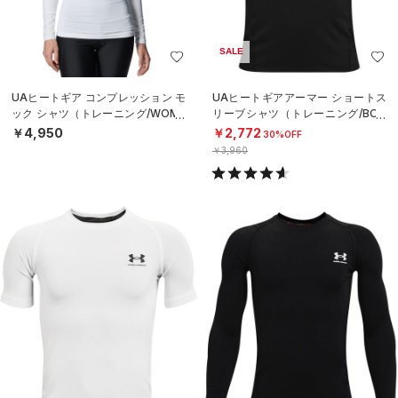
SALE
UAヒートギア コンプレッション モ
UAヒートギアアーマー ショートス
ック シャツ（トレーニング/WOME
リーブシャツ（トレーニング/BOY
N）
S）
￥4,950
￥2,772
30%OFF
￥3,960