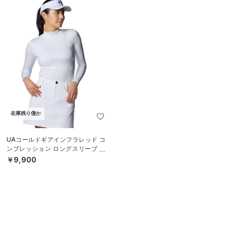
在庫残り僅か
UAコールドギアインフラレッド コ
ンプレッション ロングスリーブ モ
ックネック シャツ（ゴルフ/WOME
￥9,900
N）