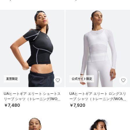
直営限定
公式サイト限定
UAヒートギア エリート ショートス
UAヒートギア エリート ロングスリ
リーブ シャツ（トレーニング/WOM
ーブ シャツ（トレーニング/WOME
EN）
N）
￥7,480
￥7,920