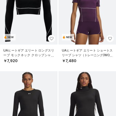
NEW
NEW
UAヒートギア エリート ロングスリ
UAヒートギア エリート ショートス
ーブ モックネック クロップシャツ
リーブ シャツ（トレーニング/WOM
（トレーニング/WOMEN）
EN）
￥7,920
￥7,480