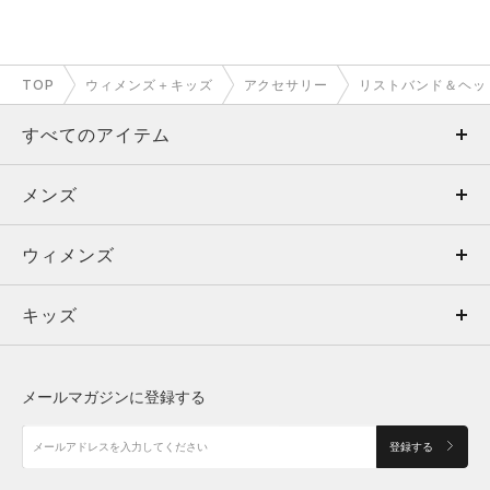
TOP
ウィメンズ＋キッズ
アクセサリー
リストバンド＆ヘッ
すべてのアイテム
メンズ
メンズ
ウィメンズ
トップス
ウィメンズ
キッズ
トップス
ボトムス
キッズ
トップス
ボトムス
シューズ
シューズ
メールマガジンに登録する
ボトムス
シューズ
アクセサリー
アクセサリー
登録する