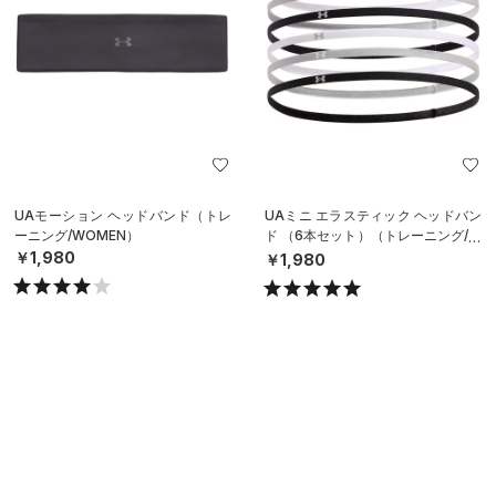
UAモーション ヘッドバンド（トレ
UAミニ エラスティック ヘッドバン
ーニング/WOMEN）
ド （6本セット）（トレーニング/W
OMEN）
￥1,980
￥1,980