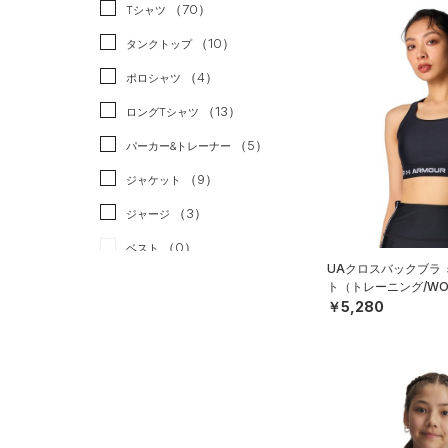
スポーツスタイル
（0）
（70）
Tシャツ
アメリカンフットボール
（10）
タンクトップ
（0）
（4）
ポロシャツ
サッカー
（0）
（13）
ロングTシャツ
リカバリー
（0）
（5）
パーカー&トレーナー
その他
（0）
（9）
ジャケット
（3）
ジャージ
（0）
ベスト
UAクロスバックブラ
（2）
ダウン・コート
ト（トレーニング/WO
￥5,280
（12）
スポーツブラ
（1）
セットアップ
（1）
スイムウェア
ボトムス