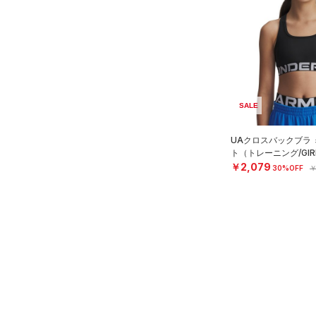
アクセサリー
すべてのボトムス
シューズ
すべてのアクセサリー
（24）
レギンス&タイツ
すべてのシューズ
（25）
バックパック
（28）
ショートパンツ
サイズ
（53）
スポーツシューズ
ショルダー＆トートバッグ
（25）
パンツ(ロングパンツ)
（10）
YM(140cm)
カラー
（2）
スパイク
（2）
スウェット＆フリース
SALE
YL(150cm)
（6）
サックパック
スポーツスタイルシューズ
（2）
アンダーウェア
YXL(160cm)
（19）
（9）
ウェストバッグ
UAクロスバックブラ
（0）
ブラック
スカート
ホワイト
ブラウン
グリーン
ト（トレーニング/GIR
XS
（4）
サンダル
（12）
ダッフルバッグ
￥2,079
30%OFF
￥
（1）
S
スイムウェア
（15）
キャップ＆ビーニー
M
ブルー
パープル
レッド
イエロー
（0）
ベルト
L
（6）
グローブ・手袋
XL
オレンジ
その他
（1）
アイウェア
2XL
リストバンド＆ヘッドバンド
32A
価格
（2）
34A