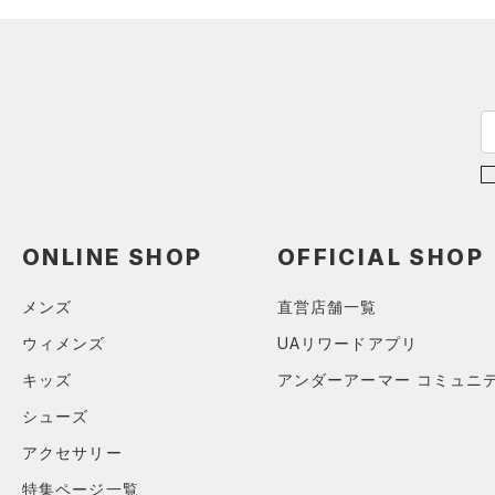
（0）
スポーツマスク
36A
テクノロジー
～
（42）
円
円
ソックス
32B
FLOW(フロー)
（0）
在庫
34B
（0）
ネックウォーマー
HOVR(ホバー)
（0）
36B
（3）
スリーブ
在庫あり
CHARGED(チャージド)
（0）
限定
38B
（4）
タオル
MICRO G(マイクロＧ)
（0）
32C
（0）
直営限定
ボール
（1）
コレクション
TRIBASE(トライベース)
34C
公式サイト限定
（0）
（0）
（0）
イヤホン＆ヘッドホン
36C
ONLINE SHOP
OFFICIAL SHOP
プロジェクトロック
（0）
在庫残りわずか
（0）
RUSH(ラッシュ)
（0）
（2）
ウォーターボトル
38C
ステフィン・カリー
（0）
ISO-CHILL(アイソチル)
（0）
（8）
メンズ
直営店舗一覧
その他
S(A-C)
アジア限定
（0）
Tech(テック)
（0）
ウィメンズ
UAリワードアプリ
S(D-DD)
COLDGEAR ARMOUR(コール
M(A-C)
キッズ
アンダーアーマー コミュニ
ドギアアーマー)
（0）
M(D-DD)
シューズ
HEATGEAR ARMOUR(ヒート
L(A-C)
アクセサリー
ギアアーマー)
（0）
L(D-DD)
STORM(ストーム)
（0）
特集ページ一覧