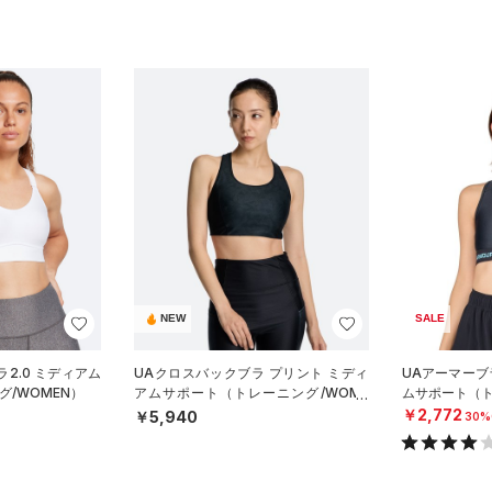
NEW
SALE
2.0 ミディアム
UAクロスバックブラ プリント ミディ
UAアーマーブラ
/WOMEN）
アムサポート（トレーニング/WOME
ムサポート（ト
N）
￥2,772
￥5,940
30%