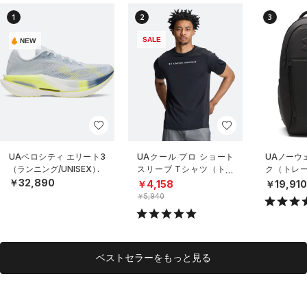
1
2
3
SALE
NEW
UAベロシティ エリート3
UAクール プロ ショート
UAノーウ
（ランニング/UNISEX）
スリーブ Tシャツ（トレ
ク（トレーニ
ーニング/MEN）
X）
￥32,890
￥4,158
￥19,91
￥5,940
ベストセラーをもっと見る