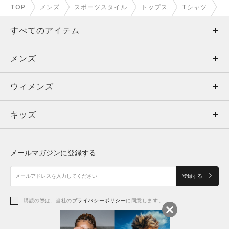
TOP
メンズ
スポーツスタイル
トップス
Tシャツ
すべてのアイテム
メンズ
メンズ
ウィメンズ
トップス
ウィメンズ
キッズ
トップス
ボトムス
キッズ
トップス
ボトムス
シューズ
シューズ
メールマガジンに登録する
ボトムス
シューズ
アクセサリー
アクセサリー
登録する
シューズ
アクセサリー
購読の際は、当社の
プライバシーポリシー
に同意します。
アクセサリー