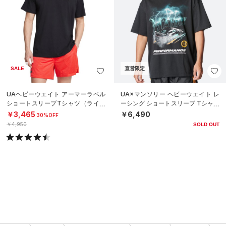
SALE
直営限定
UAヘビーウエイト アーマーラベル
UA×マンソリー ヘビーウエイト レ
ショートスリーブTシャツ（ライフ
ーシング ショートスリーブ Tシャツ
スタイル/MEN）
（ライフスタイル/MEN）
￥3,465
￥6,490
30%OFF
￥4,950
SOLD OUT