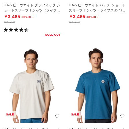
UAヘビーウエイト グラフィック シ
UAヘビーウエイト パッチ ショート
ョートスリーブ Tシャツ（ライフス
スリーブ Tシャツ（ライフスタイル/
タイル/MEN）
MEN）
￥3,465
￥3,465
30%OFF
30%OFF
￥4,950
￥4,950
SOLD OUT
SALE
SALE