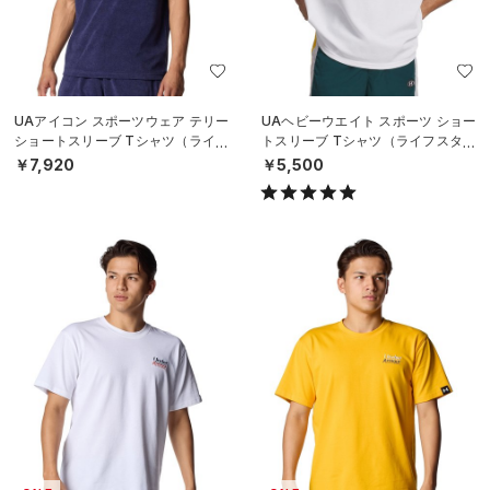
UAアイコン スポーツウェア テリー
UAヘビーウエイト スポーツ ショー
ショートスリーブ Tシャツ（ライフ
トスリーブ Tシャツ（ライフスタイ
スタイル/MEN）
ル/MEN）
￥7,920
￥5,500