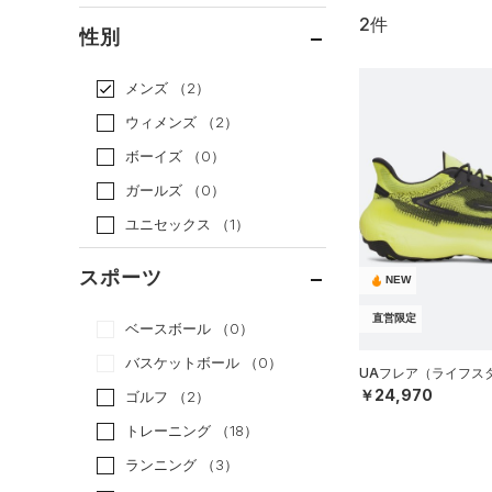
2件
通常価格
（1）
性別
セール
（1）
メンズ
（2）
ウィメンズ
（2）
ボーイズ
（0）
ガールズ
（0）
ユニセックス
（1）
スポーツ
NEW
直営限定
ベースボール
（0）
バスケットボール
（0）
UAフレア（ライフスタイ
￥24,970
ゴルフ
（2）
トレーニング
（18）
ランニング
（3）