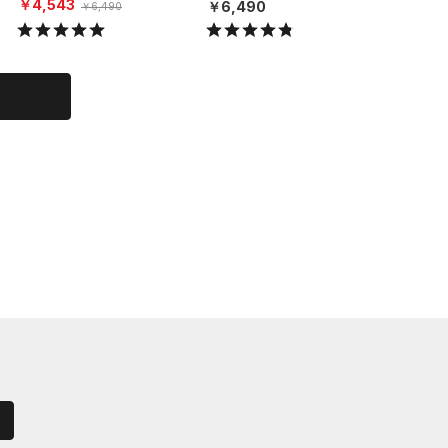
（ライフスタイル/UNISE
枚セット
￥4,543
￥6,490
￥6,49
￥6,490
X）
MEN）