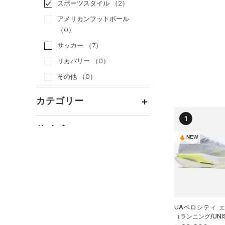
スポーツスタイル
（2）
アメリカンフットボール
（0）
サッカー
（7）
リカバリー
（0）
その他
（0）
カテゴリー
1
トップス
サイズ
NEW
ボトムス
すべてのトップス
カテゴリーを選択してください。
アクセサリー
カラー
すべてのボトムス
（0）
ベースレイヤー
シューズ
すべてのアクセサリー
（0）
レギンス&タイツ
（1）
Tシャツ
すべてのシューズ
（0）
バックパック
（0）
ショートパンツ
（0）
タンクトップ
ブラック
ホワイト
ブラウン
グリーン
（1）
スポーツシューズ
ショルダー＆トートバッグ
UAベロシティ 
（0）
パンツ(ロングパンツ)
（0）
ポロシャツ
（0）
（ランニング/UNI
（0）
スパイク
（0）