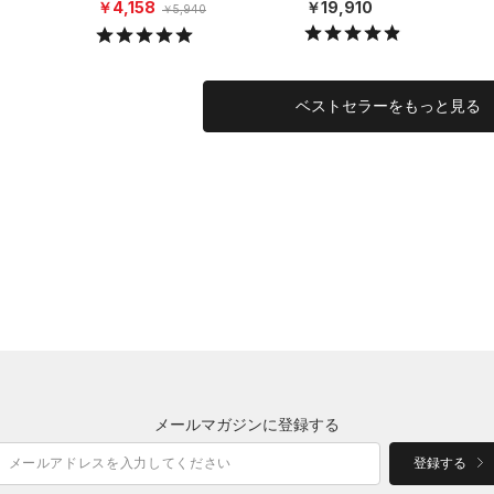
ング/MEN）
X）
￥4,158
￥19,910
￥5,940
ベストセラーをもっと見る
メールマガジンに登録する
登録する