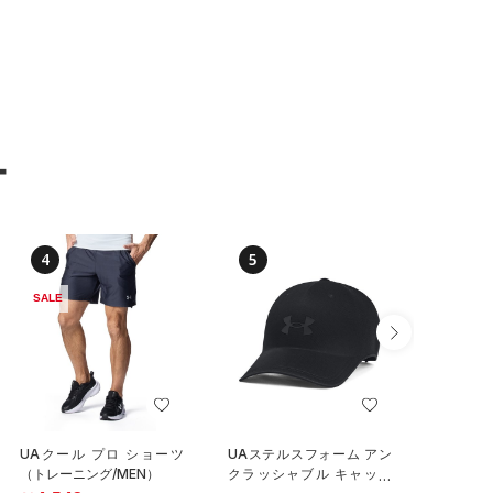
ー
4
5
6
SALE
UAクール プロ ショーツ
UAステルスフォーム アン
UAパフ
（トレーニング/MEN）
クラッシャブル キャップ
インチ 