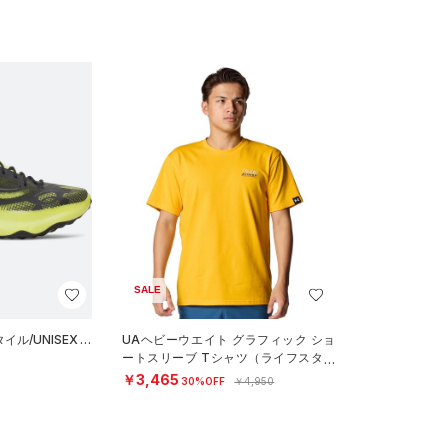
SALE
ル/UNISEX）
UAヘビーウエイト グラフィック ショ
ートスリーブ Tシャツ（ライフスタイ
ル/MEN）
￥3,465
30%OFF
￥4,950