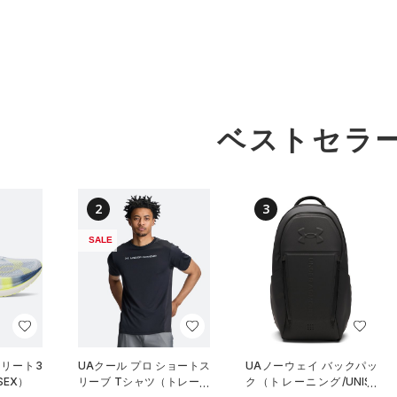
ベストセラ
2
3
SALE
エリート3
UAクール プロ ショートス
UAノーウェイ バックパッ
SEX）
リーブ Tシャツ（トレーニ
ク（トレーニング/UNISE