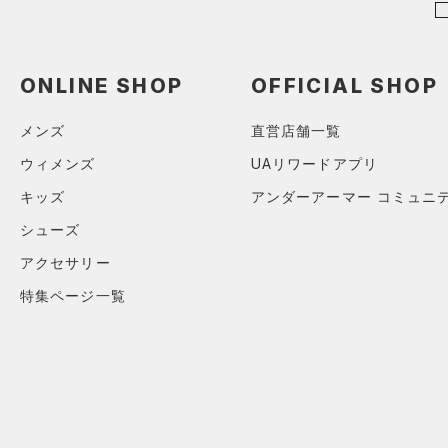
アジア限定
（0）
（0）
Tech(テック)
（0）
ボール
COLDGEAR ARMOUR(コール
（0）
イヤホン＆ヘッドホン
ドギアアーマー)
（0）
ONLINE SHOP
OFFICIAL SHOP
（0）
ウォーターボトル
HEATGEAR ARMOUR(ヒート
（0）
メンズ
直営店舗一覧
その他
ギアアーマー)
（0）
ウィメンズ
UAリワードアプリ
STORM(ストーム)
（0）
キッズ
アンダーアーマー コミュニ
COLDGEAR INFRARED(コー
ルドギアインフラレッド)
シューズ
（0）
アクセサリー
AUXETIC(オーゼティック)
（0）
特集ページ一覧
Charged Cotton(チャージド
コットン)
（0）
Rival Fleece(ライバルフリー
ス)
（0）
Armour Fleece(アーマーフリ