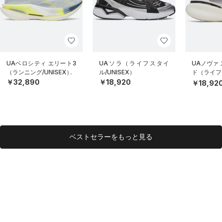
UAベロシティ エリート3
UAソラ（ライフスタイ
UAノヴァ
（ランニング/UNISEX）
ル/UNISEX）
ド（ライフス
EX）
￥32,890
￥18,920
￥18,92
ベストセラーをもっと見る