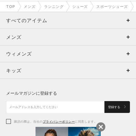
TOP
メンズ
ランニング
シューズ
スポーツシューズ
すべてのアイテム
メンズ
メンズ
ウィメンズ
トップス
ウィメンズ
キッズ
トップス
ボトムス
キッズ
トップス
ボトムス
シューズ
シューズ
メールマガジンに登録する
ボトムス
シューズ
アクセサリー
アクセサリー
登録する
シューズ
アクセサリー
購読の際は、当社の
プライバシーポリシー
に同意します。