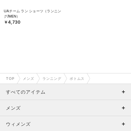
UAチーム ラン ショーツ（ランニン
グ/MEN）
￥4,730
TOP
メンズ
ランニング
ボトムス
すべてのアイテム
メンズ
メンズ
ウィメンズ
トップス
ウィメンズ