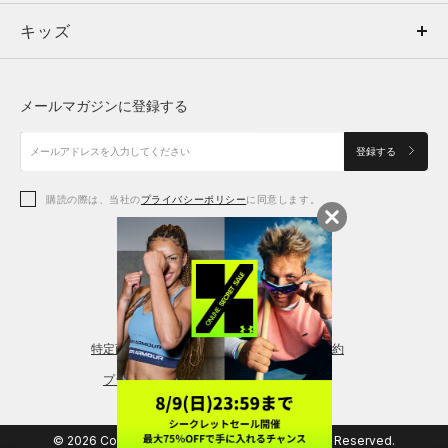
キッズ
トップス
ボトムス
キッズ
トップス
ボトムス
シューズ
シューズ
メールマガジンに登録する
ボトムス
シューズ
アクセサリー
アクセサリー
登録する
シューズ
アクセサリー
購読の際は、当社の
プライバシーポリシー
に同意します。
アクセサリー
スポーツブラ
レギンス＆タイツ
特定商取引法に基づく通販の表記
会員規約
プライバシーポリシー
© 2026 Copyright DOME Corporation. All Rights Reserved.