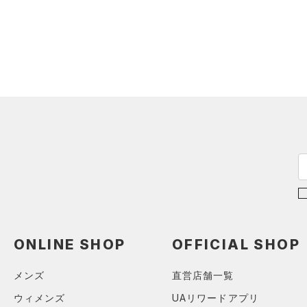
（0）
ロングTシャツ
（0）
パーカー&トレーナー
（0）
ジャケット
（0）
ジャージ
（0）
ベスト
（0）
ダウン・コート
（0）
スポーツブラ
（0）
セットアップ
（0）
スイムウェア
ボトムス
アクセサリー
ONLINE SHOP
OFFICIAL SHOP
すべてのボトムス
シューズ
すべてのアクセサリー
（0）
レギンス&タイツ
メンズ
直営店舗一覧
すべてのシューズ
（0）
バックパック
（0）
ショートパンツ
サイズ
ウィメンズ
UAリワードアプリ
（0）
スポーツシューズ
ショルダー＆トートバッグ