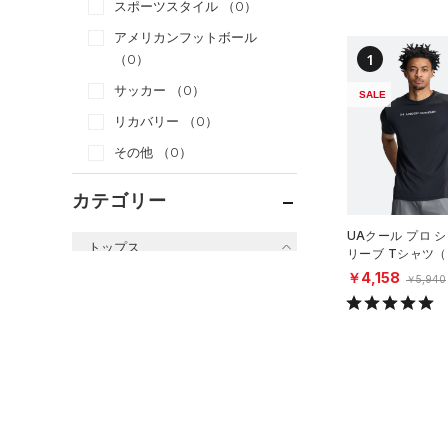
スポーツスタイル
（0）
アメリカンフットボール
1
（0）
サッカー
（0）
SALE
リカバリー
（0）
その他
（0）
カテゴリー
UAクール プロ 
トップス
リーブ Tシャツ
ング/MEN）
￥4,158
￥5,940
すべてのトップス
（0）
ベースレイヤー
（2）
Tシャツ
（0）
タンクトップ
（0）
ポロシャツ