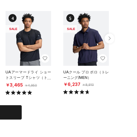
4
5
6
SALE
SALE
SALE
UAアーマードライ ショー
UAクール プロ ポロ（トレ
UAクー
トスリーブ Tシャツ（トレ
ーニング/MEN）
ーニング/
ーニング/MEN）
￥6,237
￥6,23
￥3,465
￥8,910
￥4,950