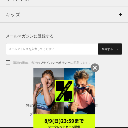
キッズ
トップス
ボトムス
キッズ
トップス
ボトムス
シューズ
シューズ
メールマガジンに登録する
ボトムス
シューズ
アクセサリー
アクセサリー
登録する
シューズ
アクセサリー
購読の際は、当社の
プライバシーポリシー
に同意します。
アクセサリー
スポーツブラ
レギンス＆タイツ
特定商取引法に基づく通販の表記
会員規約
プライバシーポリシー