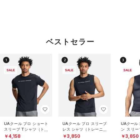
ベストセラー
1
2
3
SALE
SALE
SALE
UAクール プロ ショート
UAクール プロ スリーブ
UAクール
スリーブ Tシャツ（トレ
レス シャツ（トレーニン
ン スリー
ーニング/MEN）
グ/MEN）
（トレーニ
￥4,158
￥3,850
￥3,850