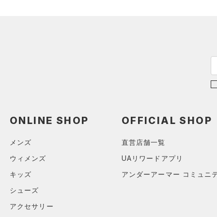
（0）
ボール
（0）
イヤホン＆ヘッドホン
（5）
ウォーターボトル
（0）
その他
シューズ
すべてのシューズ
サイズ
（7）
スポーツシューズ
ONLINE SHOP
OFFICIAL SHOP
ONESIZE
カラー
（0）
スパイク
メンズ
直営店舗一覧
12インチ
スポーツスタイルシューズ
18インチ
（0）
ウィメンズ
UAリワードアプリ
価格
ブラック
ホワイト
ブラウン
グリーン
キッズ
アンダーアーマー コミュニ
（3）
サンダル
テクノロジー
シューズ
～
円
円
ブルー
パープル
レッド
イエロー
アクセサリー
FLOW(フロー)
（0）
在庫